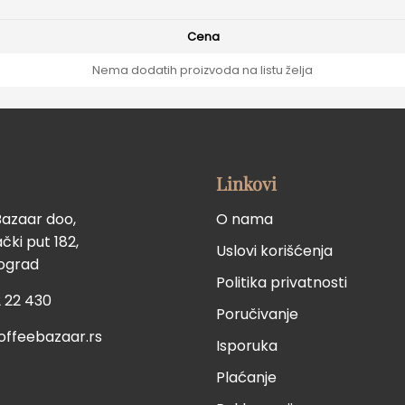
Cena
Nema dodatih proizvoda na listu želja
Linkovi
Bazaar doo,
O nama
ki put 182,
Uslovi korišćenja
eograd
Politika privatnosti
 22 430
Poručivanje
offeebazaar.rs
Isporuka
Plaćanje