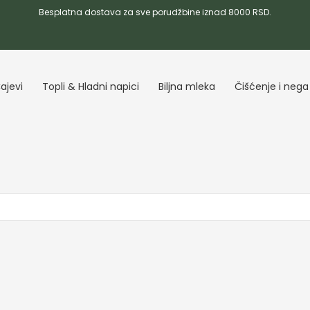
Besplatna dostava za sve porudžbine iznad 8000 RSD.
ajevi
Topli & Hladni napici
Biljna mleka
Čišćenje i nega