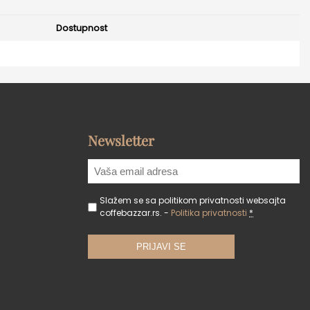
Dostupnost
Newsletter
Slažem se sa politikom privatnosti websajta
coffebazzar.rs. -
Politika privatnosti
*