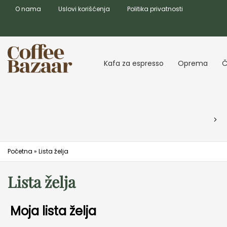
O nama
Uslovi korišćenja
Politika privatnosti
Kafa za espresso
Oprema
Č
Početna
»
Lista želja
Lista želja
Moja lista želja