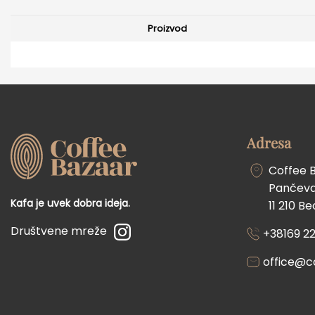
Proizvod
Adresa
Coffee 
Pančevač
Kafa je uvek dobra ideja.
11 210 B
Društvene mreže
+38169 22
office@c