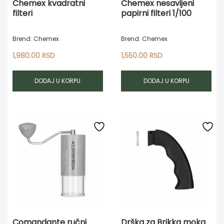
Chemex kvadratni
Chemex nesavijeni
filteri
papirni filteri 1/100
Brend: Chemex
Brend: Chemex
1,980.00
RSD
1,550.00
RSD
DODAJ U KORPU
DODAJ U KORPU
Comandante ručni
Drška za Brikka moka