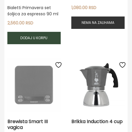
Bialetti Primavera set
1,080.00
RSD
šoljica za espresso 90 ml
NEMA NA ZALIHAMA
2,560.00
RSD
DODAJ U KORPU
Brewista Smart III
Brikka Induction 4 cup
vagica