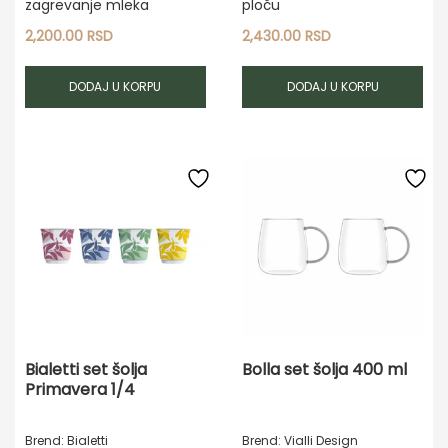
zagrevanje mleka
ploču
2,200.00
RSD
2,430.00
RSD
DODAJ U KORPU
DODAJ U KORPU
Bialetti set šolja
Bolla set šolja 400 ml
Primavera 1/4
Brend: Bialetti
Brend: Vialli Design