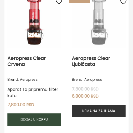
Aeropress Clear
Aeropress Clear
Crvena
Ljubičasta
Brend: Aeropress
Brend: Aeropress
7,800.00
RSD
Originalna
Aparat za pripremu filter
cena
Trenutna
kafu
6,800.00
RSD
je
cena
7,800.00
RSD
bila:
je:
NEMA NA ZALIHAMA
7,800.00 RSD.
6,800.00 RSD.
DODAJ U KORPU