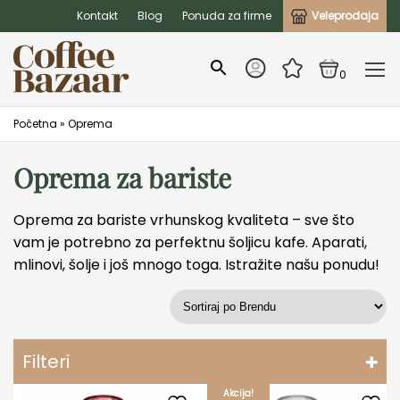
Kontakt
Blog
Ponuda za firme
Veleprodaja
0
Početna
»
Oprema
Oprema za bariste
Oprema za bariste vrhunskog kvaliteta – sve što
vam je potrebno za perfektnu šoljicu kafe. Aparati,
mlinovi, šolje i još mnogo toga. Istražite našu ponudu!
Filteri
Akcija!