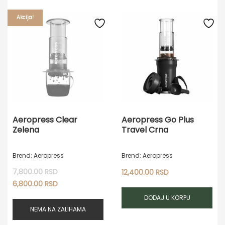
Akcija!
Aeropress Clear
Aeropress Go Plus
Zelena
Travel Crna
Brend: Aeropress
Brend: Aeropress
7,800.00
RSD
Originalna
12,400.00
RSD
cena
Trenutna
6,800.00
RSD
je
cena
DODAJ U KORPU
bila:
je:
NEMA NA ZALIHAMA
7,800.00 RSD.
6,800.00 RSD.