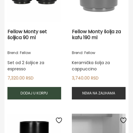
Fellow Monty set
Fellow Monty šolja za
šoljica 90 ml
kafu 190 ml
Brend: Fellow
Brend: Fellow
Set od 2 šoljice za
Keramička šolja za
espresso
cappuccino
7,320.00
RSD
3,740.00
RSD
DODAJ U KORPU
NEMA NA ZALIHAMA