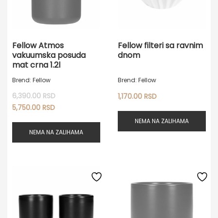
Fellow Atmos
Fellow filteri sa ravnim
vakuumska posuda
dnom
mat crna 1.2l
Brend: Fellow
Brend: Fellow
6,390.00
RSD
Originalna
1,170.00
RSD
Trenutna
cena
5,750.00
RSD
cena
je
NEMA NA ZALIHAMA
je:
bila:
NEMA NA ZALIHAMA
5,750.00 RSD.
6,390.00 RSD.