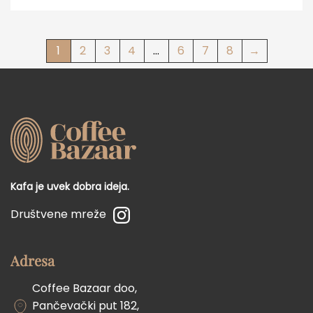
1
2
3
4
…
6
7
8
→
Kafa je uvek dobra ideja.
Društvene mreže
Adresa
Coffee Bazaar doo,
Pančevački put 182,