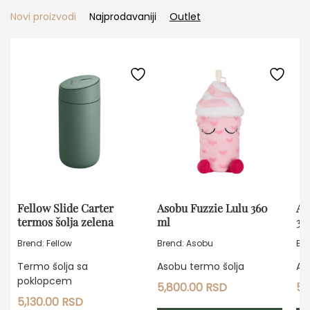
Novi proizvodi
Najprodavaniji
Outlet
Fellow Slide Carter
Asobu Fuzzie Lulu 360
As
termos šolja zelena
ml
36
Brend: Fellow
Brend: Asobu
Br
Termo šolja sa
Asobu termo šolja
As
poklopcem
5,800.00
RSD
5,
5,130.00
RSD