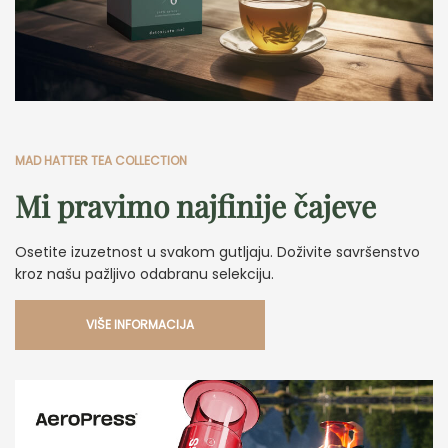
MAD HATTER TEA COLLECTION
Mi pravimo najfinije čajeve
Osetite izuzetnost u svakom gutljaju. Doživite savršenstvo
kroz našu pažljivo odabranu selekciju.
VIŠE INFORMACIJA