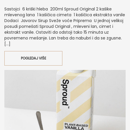
Sastojci 6 kriški hleba 200ml Sproud Original 2 kašike
mlevenog lana 1 kašičica cimeta 1 kašičica ekstrakta vanile
Dodaci Javorov Sirup Sveže voće Priprema U jednoj velikoj
posudi pomešati Sproud Original , mleveni lan, cimet i
ekstrakt vanile. Ostaviti da odstoji tako 15 minuta uz
povremeno mešanje. Lan treba da nabubri i da se zgusne.
[…]
POGLEDAJ VIŠE