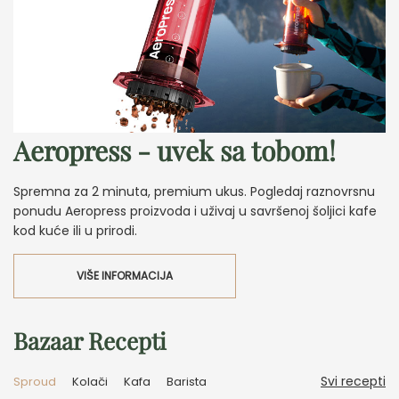
Aeropress - uvek sa tobom!
Spremna za 2 minuta, premium ukus. Pogledaj raznovrsnu
ponudu Aeropress proizvoda i uživaj u savršenoj šoljici kafe
kod kuće ili u prirodi.
VIŠE INFORMACIJA
Bazaar Recepti
Svi recepti
Sproud
Kolači
Kafa
Barista