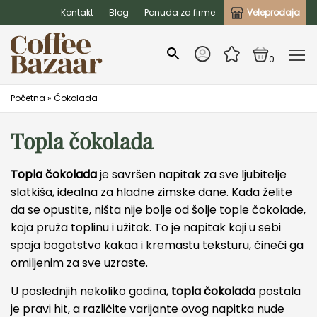
Kontakt
Blog
Ponuda za firme
Veleprodaja
0
Početna
»
Čokolada
Topla čokolada
Topla čokolada
je savršen napitak za sve ljubitelje
slatkiša, idealna za hladne zimske dane. Kada želite
da se opustite, ništa nije bolje od šolje tople čokolade,
koja pruža toplinu i užitak. To je napitak koji u sebi
spaja bogatstvo kakaa i kremastu teksturu, čineći ga
omiljenim za sve uzraste.
U poslednjih nekoliko godina,
topla čokolada
postala
je pravi hit, a različite varijante ovog napitka nude