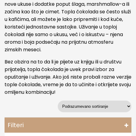
nove ukuse i dodatke poput šlaga, marshmallow-a ili
začina kao što je cimet. Topla čokolada se često služi
u kafićima, ali možete je lako pripremiti i kod kuće,
koristeći jednostavne sastojke. Uživanje u toploj
čokoladi nije samo o ukusu, već i o iskustvu – njena
aroma i boja podsećaju na prijatnu atmosferu
zimskih meseci.
Bez obzira na to da li je pijete uz knjigu ili u društvu
prijatelja, topla čokolada je uvek pravi izbor za
opuštanje i uživanje. Ako još niste probali razne verzije
tople čokolade, vreme je da to učinite i otkrijete svoju
omiljenu kombinaciju!
Filteri