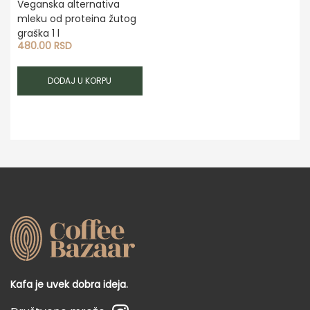
Veganska alternativa
mleku od proteina žutog
graška 1 l
480.00
RSD
DODAJ U KORPU
Kafa je uvek dobra ideja.