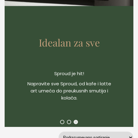
Idealan za sve
Sproud je hit!
Napravite sve Sproud, od kafe i latte
art umeća do preukusnih smutija i
kolača.