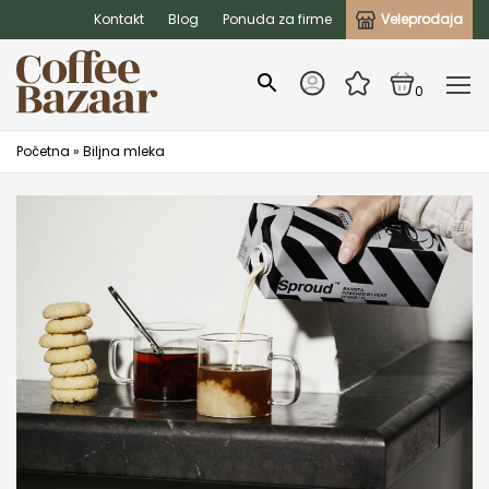
Kontakt
Blog
Ponuda za firme
Veleprodaja
0
Početna
»
Biljna mleka