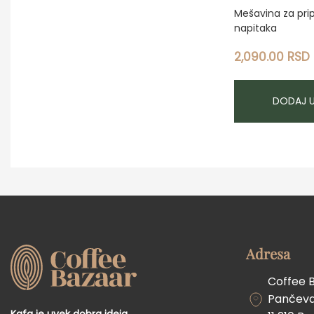
Mešavina za pri
napitaka
2,090.00
RSD
DODAJ 
Adresa
Coffee 
Pančevač