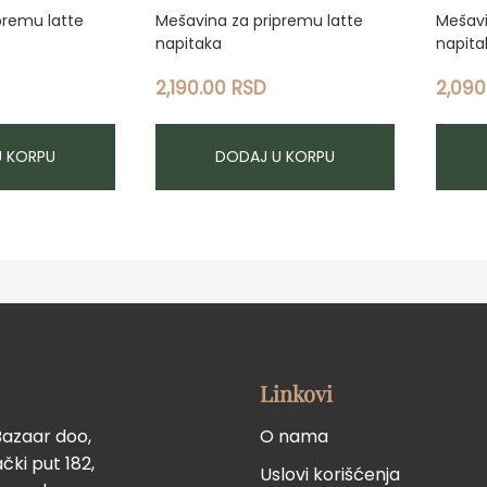
premu latte
Mešavina za pripremu latte
Mešavi
napitaka
napita
2,190.00
RSD
2,09
U KORPU
DODAJ U KORPU
Linkovi
Bazaar doo,
O nama
ki put 182,
Uslovi korišćenja