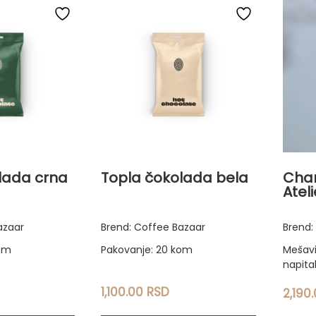
lada crna
Topla čokolada bela
Char
Atel
azaar
Brend: Coffee Bazaar
Brend:
kom
Pakovanje: 20 kom
Mešavi
napita
1,100.00
RSD
2,190