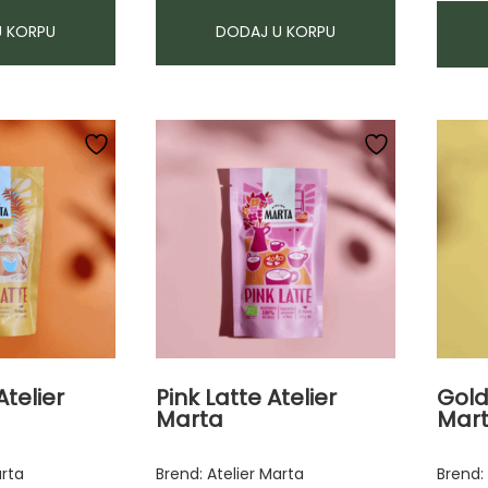
U KORPU
DODAJ U KORPU
Atelier
Pink Latte Atelier
Gold
Marta
Mar
arta
Brend: Atelier Marta
Brend: