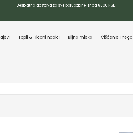
Besplatna dostava za sve porudžbine iznad 8000 RSD.
ajevi
Topli & Hladni napici
Biljna mleka
Čišćenje i nega