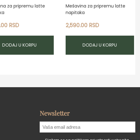
na za pripremu latte
Mešavina za pripremu latte
ka
napitaka
0.00
RSD
2,590.00
RSD
DODAJ U KORPU
DODAJ U KORPU
Newsletter