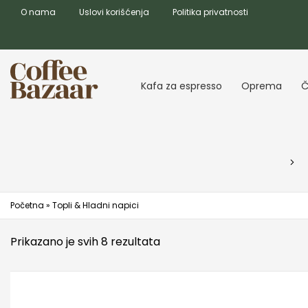
O nama
Uslovi korišćenja
Politika privatnosti
Kafa za espresso
Oprema
Č
Početna
»
Topli & Hladni napici
Prikazano je svih 8 rezultata