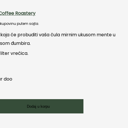
Coffee Roastery
a kupovinu putem sajta.
 koja će probuditi vaša čula mirnim ukusom mente u
kusom đumbira.
ilter vrećica.
ar doo
Dodaj u korpu