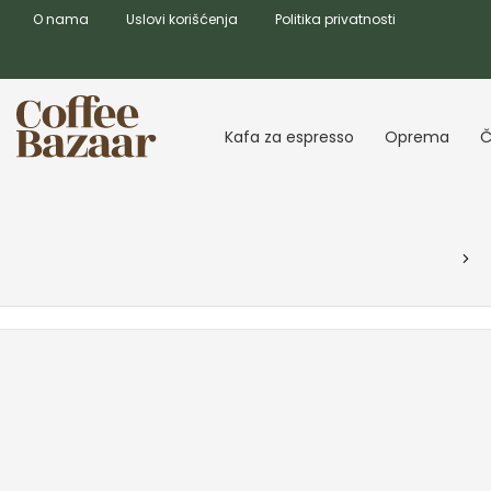
O nama
Uslovi korišćenja
Politika privatnosti
Kafa za espresso
Oprema
Č