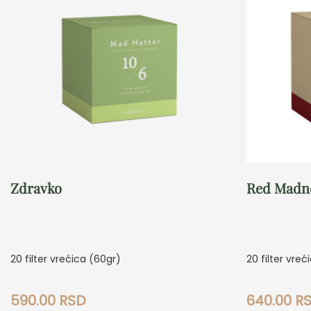
Zdravko
Red Madn
20 filter vrećica (60gr)
20 filter vreć
590.00
RSD
640.00
R