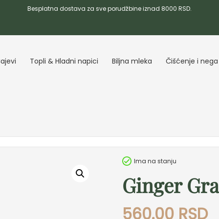
Besplatna dostava za sve porudžbine iznad 8000 RSD.
ajevi
Topli & Hladni napici
Biljna mleka
Čišćenje i nega
Ima na stanju
Ginger Gr
560.00
RSD