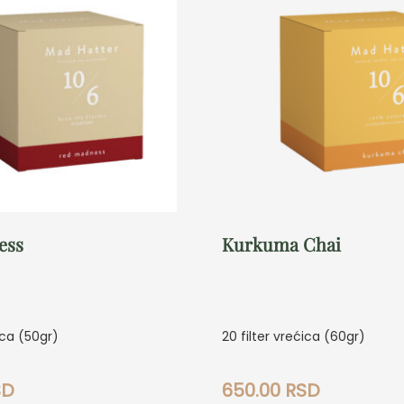
ess
Kurkuma Chai
ica (50gr)
20 filter vrećica (60gr)
SD
650.00
RSD