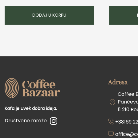
DODAJ U KORPU
Adresa
Coffee 
Pančevač
Kafa je uvek dobra ideja.
11 210 B
Društvene mreže
+38169 22
office@c