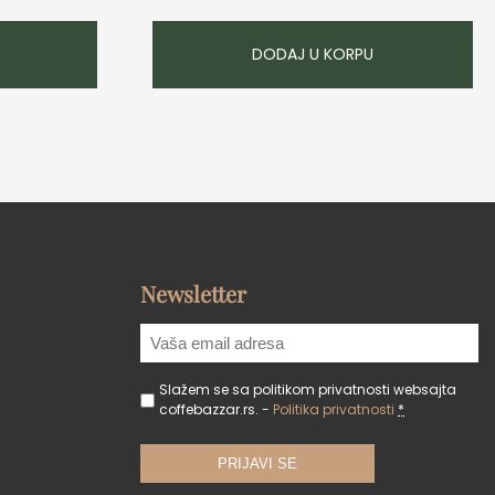
DODAJ U KORPU
Newsletter
Slažem se sa politikom privatnosti websajta
coffebazzar.rs. -
Politika privatnosti
*