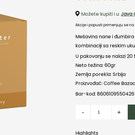
Možete kupiti i u:
Java 
Akcije i popusti primenjuju se n
Mešavina nane i đumbira
kombinaciji sa reskim u
U pakovanju se nalazi 20 f
Neto težina: 60gr
Zemlja porekla: Srbija
Proizvođač: Coffee Baza
Bar-kod: 8606109550426
Ginger
-
+
Granny
količina
Highlights