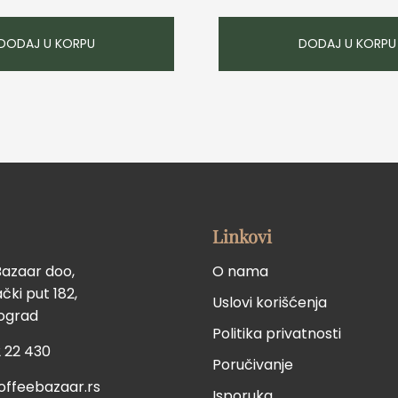
DODAJ U KORPU
DODAJ U KORPU
Linkovi
Bazaar doo,
O nama
ki put 182,
Uslovi korišćenja
eograd
Politika privatnosti
 22 430
Poručivanje
offeebazaar.rs
Isporuka