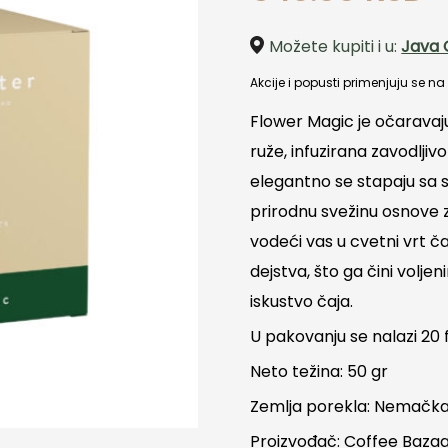
Možete kupiti i u:
Java 
Akcije i popusti primenjuju se n
Flower Magic je očaravaj
ruže, infuzirana zavodlj
elegantno se stapaju sa 
prirodnu svežinu osnove z
vodeći vas u cvetni vrt č
dejstva, što ga čini volje
iskustvo čaja.
U pakovanju se nalazi 20 f
Neto težina: 50 gr
Zemlja porekla: Nemačk
Proizvođač: Coffee Baza