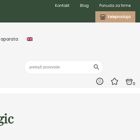
Kontakt
Blog
Ponuda za firme
Veleprodaja
 aparata
0
gic