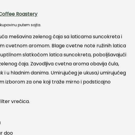
Coffee Roastery
a kupovinu putem sajta.
uća mešavina zelenog čaja sa laticama suncokreta i
ivom cvetnom aromom. Blage cvetne note ružinih latica
suptilnom slatkoćom latica suncokreta, poboljšavajući
elenog čaja. Zavodljiva cvetna aroma obavija čula,
ak i u hladnim danima. Umirujućeg je ukusa,i umirujućeg
nim izborom za one koji traže mirno i podsticajno
ilter vrećica.
a
ar doo