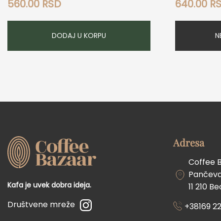
560.00
RSD
640.00
R
DODAJ U KORPU
N
Adresa
Coffee 
Pančevač
Kafa je uvek dobra ideja.
11 210 B
Društvene mreže
+38169 22