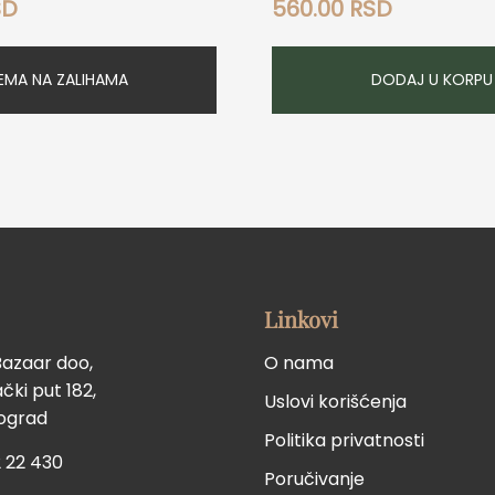
SD
560.00
RSD
EMA NA ZALIHAMA
DODAJ U KORPU
Linkovi
Bazaar doo,
O nama
ki put 182,
Uslovi korišćenja
eograd
Politika privatnosti
 22 430
Poručivanje