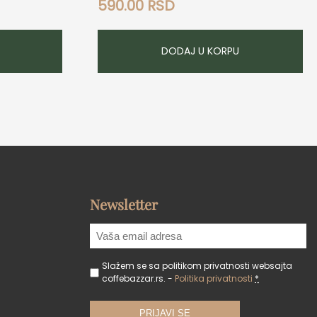
590.00
RSD
DODAJ U KORPU
Newsletter
Slažem se sa politikom privatnosti websajta
coffebazzar.rs. -
Politika privatnosti
*