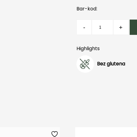
Bar-kod:
Flower
-
+
Magic
količina
Highlights
Bez glutena