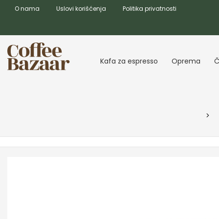
O nama
Uslovi korišćenja
Politika privatnosti
Kafa za espresso
Oprema
Č