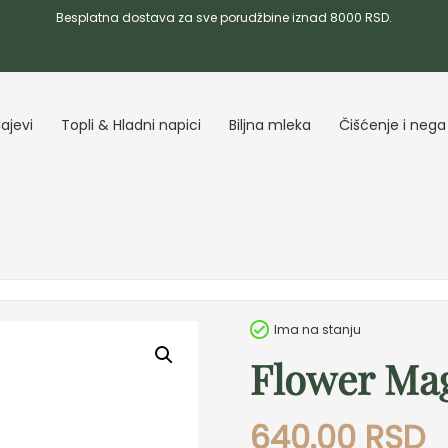
Besplatna dostava za sve porudžbine iznad 8000 RSD.
ajevi
Topli & Hladni napici
Biljna mleka
Čišćenje i nega
Ima na stanju
Flower Ma
640.00
RSD