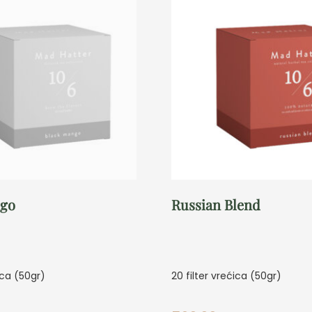
ngo
Russian Blend
ica (50gr)
20 filter vrećica (50gr)