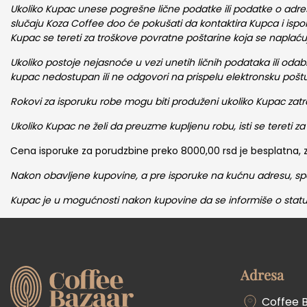
Ukoliko Kupac unese pogrešne lične podatke ili podatke o adr
slučaju Koza Coffee doo će pokušati da kontaktira Kupca i is
Kupac se tereti za troškove povratne poštarine koja se naplać
Ukoliko postoje nejasnoće u vezi unetih ličnih podataka ili odab
kupac nedostupan ili ne odgovori na prispelu elektronsku pošt
Rokovi za isporuku robe mogu biti produženi ukoliko Kupac za
Ukoliko Kupac ne želi da preuzme kupljenu robu, isti se tereti z
Cena isporuke za porudzbine preko 8000,00 rsd je besplatna,
Nakon obavljene kupovine, a pre isporuke na kućnu adresu, spe
Kupac je u mogućnosti nakon kupovine da se informiše o stat
Adresa
Coffee 