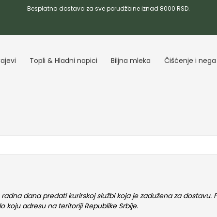
Besplatna dostava za sve porudžbine iznad 8000 RSD.
ajevi
Topli & Hladni napici
Biljna mleka
Čišćenje i nega
 radna dana predati kurirskoj službi koja je zadužena za dostav
koju adresu na teritoriji Republike Srbije.