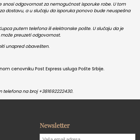
 ne snosi odgovornost za nemogućnost isporuke robe. U tom
a za dostavu, a u slučaju da isporuka ponovo bude neuspešna
Kupca putem telefona ili elektronske pošte. U slučaju da je
e može preuzeti odgovornost.
iti unapred obavešten.
nom cenovniku Post Express usluga Pošte Srbije.
m telefona na broj +381692222430.
Newsletter