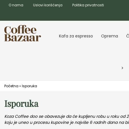
O nama
Uslovi korišćenja
Politika privatnosti
Kafa za espresso
Oprema
Č
Početna
»
Isporuka
Isporuka
Koza Coffee doo se obavezuje da će kupljenu robu u roku od 2
koju je uneo u procesu kupovine je najviše 6 radnih dana na bilo 