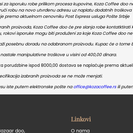
esi za isporuku robe prilikom procesa kupovine, Koza Coffee doo
poruči robu na novo utvrđenu adresu uz naplatu dodatnih troškov
uje prema aktuelnom cenovniku Post Express usluga Pošte Srbije
ranih proizvoda, Koza Coffee doo će pre slanja robe kontatktirati 
u, rokovi isporuke mogu biti produženi za koje Koza Coffee doo n
traži posebnu doradu na odabranom proizvodu. Kupac će o tome b
a nastale manipulativne troškove u visini od 400,00 dinara.
 za porudzbine ispod 8000,00 dostava se naplaćuje prema aktuel
cifikacija izabranih proizvoda se ne može menjati.
usu iste putem elektronske pošte na
office@kozacoffee.rs
ili pute
Linkovi
Bazaar doo,
O nama