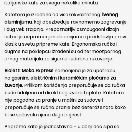
italijanske kafe za svega nekoliko minuta.
Kafetera je izrađena od visokokvalitetnog
livenog
aluminijuma
, koji obezbeđuje ravnomerno zagrevanje
i dug vek trajanja. Prepoznatljiv osmougaoni dizajn
ostao je nepromenjen decenijama i predstavlja pravi
klasik u svetu pripreme kafe. Ergonomska ručka i
dugme na poklopcu izrađeni su od termootpornog
crnog materijala za sigurno i udobno rukovanje.
Bialetti Moka Express
namenjena je za upotrebu
na
gasnim, električnim i keramičkim pločama za
kuvanje
. Prilikom korišćenja preporučuje se da ručka
bude udaljena od direktnog izvora toplote. Kafetera
nije pogodna za pranje u mašini za sudove i
preporučuje se ručno pranje bez deterdženata kako
bi se sačuvala njena dugotrajnost.
Priprema kafe je jednostavna – u donji deo sipa se