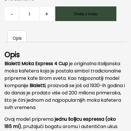
Moka
-
+
Dodaj u korpu
Pot
Express
4
Opis
Cup
količina
Opis
Bialetti Moka Express 4 Cup
je originalna italijanska
moka kafetera koja je postala simbol tradicionalne
pripreme kafe širom sveta. Kao najpoznatiji model
kompanije
Bialetti
, proizvodi se još od 1930-ih godina i
do danas je prodato više od 200 miliona primeraka,
što je čini jednom od najpopularnijih moka kafetera
svih vremena.
Ovaj model priprema
jednu šoljicu espressa (oko
185
ml)
, pružajući bogatu aromu i autentičan ukus