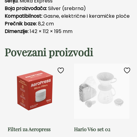
Serija:
Moka Express
Boja proizvođača:
Silver (srebrna)
Kompatibilnost:
Gasne, električne i keramičke ploče
Prečnik baze:
8,2 cm
Dimenzije:
142 × 112 × 195 mm
Povezani proizvodi
Filteri za Aeropress
Hario V60 set 02