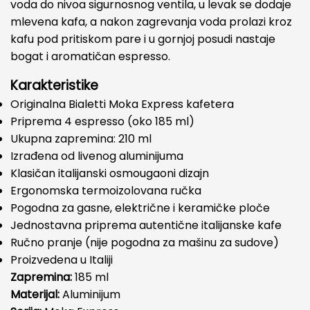
voda do nivoa sigurnosnog ventila, u levak se dodaje
mlevena kafa, a nakon zagrevanja voda prolazi kroz
kafu pod pritiskom pare i u gornjoj posudi nastaje
bogat i aromatičan espresso.
Karakteristike
Originalna Bialetti Moka Express kafetera
Priprema 4 espresso (oko 185 ml)
Ukupna zapremina: 210 ml
Izrađena od livenog aluminijuma
Klasičan italijanski osmougaoni dizajn
Ergonomska termoizolovana ručka
Pogodna za gasne, električne i keramičke ploče
Jednostavna priprema autentične italijanske kafe
Ručno pranje (nije pogodna za mašinu za sudove)
Proizvedena u Italiji
Zapremina:
185 ml
Materijal:
Aluminijum