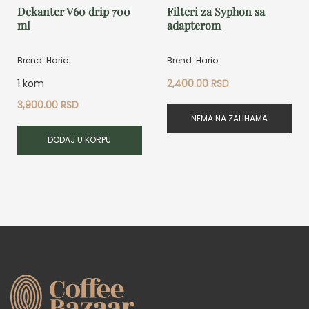
Dekanter V60 drip 700
Filteri za Syphon sa
ml
adapterom
Brend: Hario
Brend: Hario
1 kom
2,400.00
RSD
3,900.00
RSD
NEMA NA ZALIHAMA
DODAJ U KORPU