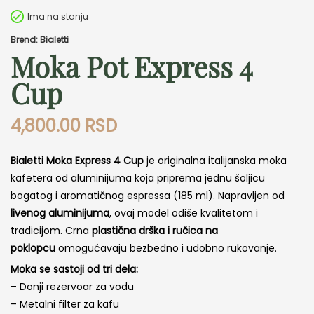
Ima na stanju
Brend: Bialetti
Moka Pot Express 4
Cup
4,800.00
RSD
Bialetti Moka Express 4 Cup
je originalna italijanska moka
kafetera od aluminijuma koja priprema jednu šoljicu
bogatog i aromatičnog espressa (185 ml). Napravljen od
livenog aluminijuma
, ovaj model odiše kvalitetom i
tradicijom. Crna
plastična drška i ručica na
poklopcu
omogućavaju bezbedno i udobno rukovanje.
Moka se sastoji od tri dela:
– Donji rezervoar za vodu
– Metalni filter za kafu