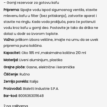
– Gornji rezervoar za gotovu kafu
Priprema:
Sipajte vodu ispod sigurnosnog ventila, stavite
mlevenu kafu u filter (bez pritiskanja), zatvorite aparat i
stavite na ringlu. Kada voda proključa, para će potisnuti
vodu kroz kafu u gornji deo. Postavite je tako da drška ne
dolazi u dodir sa izvorom toplote.
Važno:
prilikom izbora veličine, imajte na umu da se uvek
priprema puna količina.
Kapacitet:
Oko 185 ml ,maksimalna količina 210 ml
Materijal:
Liveni aluminijum, plastika
Grejne ploče:
Gasne, električne i keramičke
Čišćenje
: Ručno
Zemlja porekla:
Italija
Proizvođač:
Bialetti Industrie S.P.A.
Bar-kod:
8006363011648
2 na zalihama