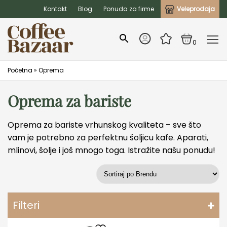
Kontakt
Blog
Ponuda za firme
Veleprodaja
0
Početna
»
Oprema
Oprema za bariste
Oprema za bariste vrhunskog kvaliteta – sve što
vam je potrebno za perfektnu šoljicu kafe. Aparati,
mlinovi, šolje i još mnogo toga. Istražite našu ponudu!
Filteri