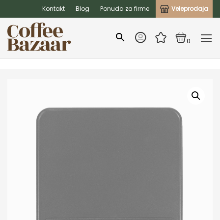
Kontakt
Blog
Ponuda za firme
Veleprodaja
0