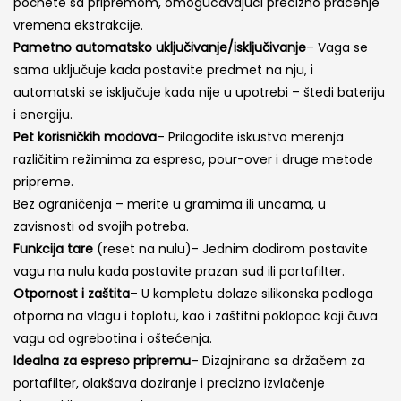
počnete sa pripremom, omogućavajući precizno praćenje
vremena ekstrakcije.
Pametno automatsko uključivanje/isključivanje
– Vaga se
sama uključuje kada postavite predmet na nju, i
automatski se isključuje kada nije u upotrebi – štedi bateriju
i energiju.
Pet korisničkih modova
– Prilagodite iskustvo merenja
različitim režimima za espreso, pour-over i druge metode
pripreme.
Bez ograničenja – merite u gramima ili uncama, u
zavisnosti od svojih potreba.
Funkcija tare
(reset na nulu)- Jednim dodirom postavite
vagu na nulu kada postavite prazan sud ili portafilter.
Otpornost i zaštita
– U kompletu dolaze silikonska podloga
otporna na vlagu i toplotu, kao i zaštitni poklopac koji čuva
vagu od ogrebotina i oštećenja.
Idealna za espreso pripremu
– Dizajnirana sa držačem za
portafilter, olakšava doziranje i precizno izvlačenje