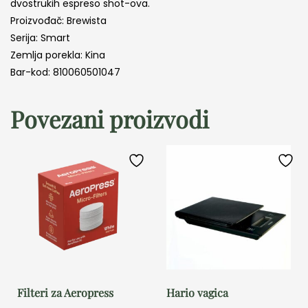
dvostrukih espreso shot-ova.
Proizvođač: Brewista
Serija: Smart
Zemlja porekla: Kina
Bar-kod: 810060501047
Povezani proizvodi
Filteri za Aeropress
Hario vagica