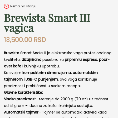
Nema na stanju
Brewista Smart III
vagica
13,500.00
RSD
Brewista Smart Scale III
je elektronska vaga profesionalnog
kvaliteta,
dizajnirana
posebno za
pripremu espresa, pour-
over kafe
i kuhinjsku upotrebu.
Sa svojim
kompaktnim dimenzijama, automatskim
tajmerom i USB-C punjenjem
, ova vaga kombinuje
preciznost i praktičnost u svakom receptu.
Glavne karakteristike:
Visoka preciznost
-Merenje do 2000 g (70 oz) uz tačnost
od ±1 gram – idealna za kafu i kuhinjske sastojke.
Automatski tajmer
– Tajmer se automatski aktivira kada