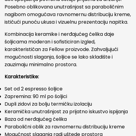
Posebno oblikovana unutrašnjost sa paraboličnim
nagibom omogućava ravnomernu distribuciju kreme,
ističući punoću ukusa i vizuelnu prezentaciju napitka.
Kombinacija keramike i nerđajućeg čelika daje
šoljicama moderan i sofisticiran izgled,
karakterističan za Fellow proizvode. Zahvaljujući
mogućnosti slaganja, šoljice se lako skladište i
zauzimaju minimalno prostora.
Karakteristike:
Set od 2 espresso šoljice
Zapremina: 90 ml po šoljici
Dupli zidovi za bolju termičku izolaciju
Keramička unutrašnjost za prijatno iskustvo ispijanja
Baza od nerđajućeg čelika
Parabolični oblik za ravnomernu distribuciju kreme
Mogućnost slaganja radi uštede prostora