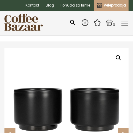
Kontakt
Blog
Ponuda za firme
Veleprodaja
0