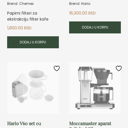
Brend: Chemex
Brend: Hario
Papirni filteri za
16,300.00
RSD
ekstrakciju filter kafe
DODAJ U KORPU
1,800.00
RSD
DODAJ U KORPU
Hario V60 set 02
Moccamaster aparat