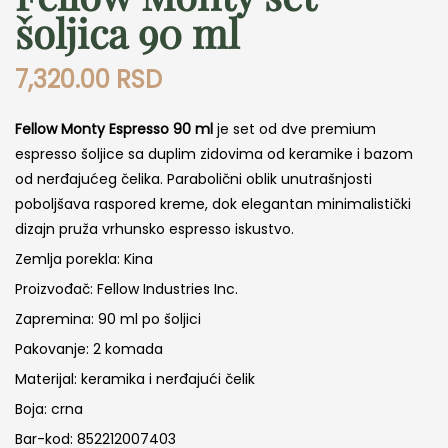
šoljica 90 ml
7,320.00
RSD
Fellow Monty Espresso 90 ml
je set od dve premium
espresso šoljice sa duplim zidovima od keramike i bazom
od nerđajućeg čelika. Parabolični oblik unutrašnjosti
poboljšava raspored kreme, dok elegantan minimalistički
dizajn pruža vrhunsko espresso iskustvo.
Zemlja porekla: Kina
Proizvođač: Fellow Industries Inc.
Zapremina: 90 ml po šoljici
Pakovanje: 2 komada
Materijal: keramika i nerđajući čelik
Boja: crna
Bar-kod: 852212007403