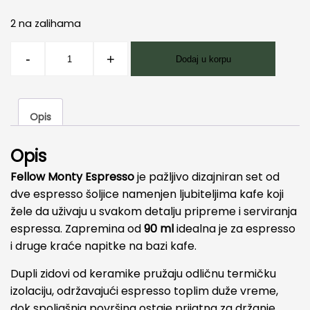
2 na zalihama
Fellow
-
+
Dodaj u korpu
Monty
set
šoljica
Opis
90
ml
Opis
količina
Fellow Monty Espresso
je pažljivo dizajniran set od
dve espresso šoljice namenjen ljubiteljima kafe koji
žele da uživaju u svakom detalju pripreme i serviranja
espressa. Zapremina od
90 ml
idealna je za espresso
i druge kraće napitke na bazi kafe.
Dupli zidovi od keramike pružaju odličnu termičku
izolaciju, održavajući espresso toplim duže vreme,
dok spoljašnja površina ostaje prijatna za držanje.