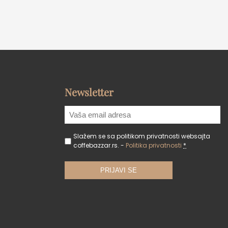
Newsletter
Slažem se sa politikom privatnosti websajta
coffebazzar.rs. -
Politika privatnosti
*