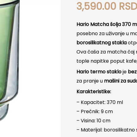
3,590.00
RS
Hario Matcha šolja 370 m
posebno za uživanje u ma
borosilikatnog stakla
otpo
Ova čaša za matcha čaj ne 
tople napitke poput kafe,
Hario termo staklo
je
be
za pranje u
mašini za sud
Karakteristike:
– Kapacitet: 370 ml
– Prečnik: 9 cm
– Visina: 10 cm
– Materijal: borosilikatn