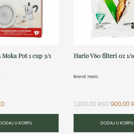
 Moka Pot 1 cup 3/1
Hario V60 filteri 02 1/
i
Brend: Hario
Originalna
SD
1,200.00
RSD
900.00
cena
je
bila:
DODAJ U KORPU
DODAJ U KORPU
1,200.00 RS