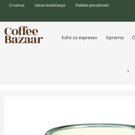
O nama
Uslovi korišćenja
Politika privatnosti
Kafa za espresso
Oprema
Č