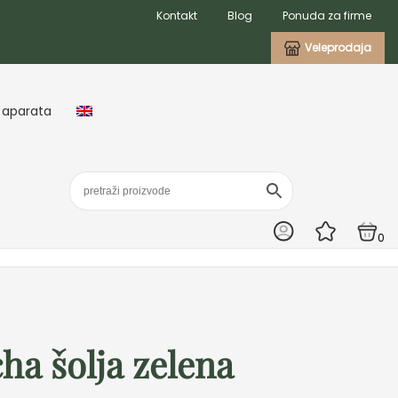
Kontakt
Blog
Ponuda za firme
Veleprodaja
 aparata
0
ha šolja zelena