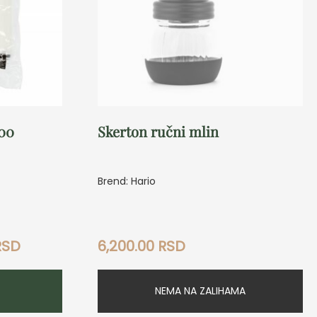
100
Skerton ručni mlin
Brend: Hario
Trenutna
RSD
6,200.00
RSD
cena
je:
900.00 RSD.
NEMA NA ZALIHAMA
D.