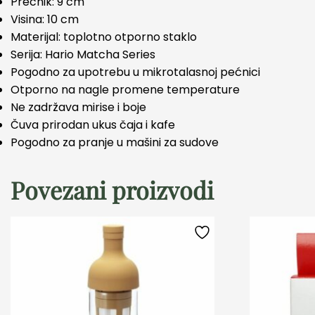
Prečnik: 9 cm
Visina: 10 cm
Materijal: toplotno otporno staklo
Serija: Hario Matcha Series
Pogodno za upotrebu u mikrotalasnoj pećnici
Otporno na nagle promene temperature
Ne zadržava mirise i boje
Čuva prirodan ukus čaja i kafe
Pogodno za pranje u mašini za sudove
Povezani proizvodi