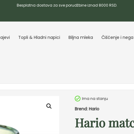
Besplatna dostava za sve porudžbine iznad 8000 RSD.
ajevi
Topli & Hladni napici
Biljna mleka
Čišćenje i nega
Ima na stanju
Brend: Hario
Hario matc