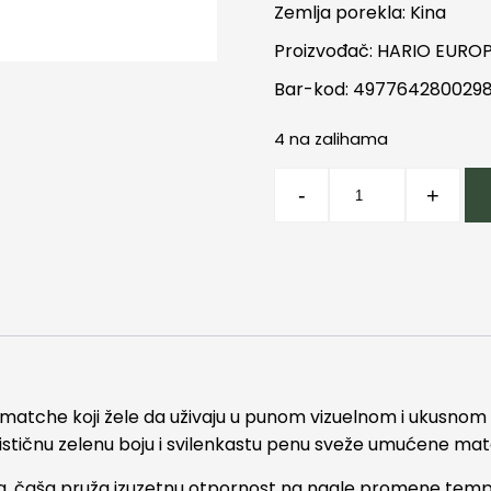
Zemlja porekla: Kina
Proizvođač: HARIO EUROP
Bar-kod: 497764280029
4 na zalihama
Hario
-
+
matcha
šolja
zelena
količina
je matche koji žele da uživaju u punom vizuelnom i ukusnom
stičnu zelenu boju i svilenkastu penu sveže umućene mat
a, čaša pruža izuzetnu otpornost na nagle promene tempe