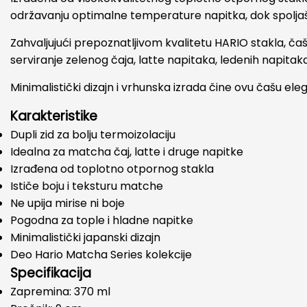
održavanju optimalne temperature napitka, dok spoljašn
Zahvaljujući prepoznatljivom kvalitetu HARIO stakla, čaš
serviranje zelenog čaja, latte napitaka, ledenih napitaka 
Minimalistički dizajn i vrhunska izrada čine ovu čašu el
Karakteristike
Dupli zid za bolju termoizolaciju
Idealna za matcha čaj, latte i druge napitke
Izrađena od toplotno otpornog stakla
Ističe boju i teksturu matche
Ne upija mirise ni boje
Pogodna za tople i hladne napitke
Minimalistički japanski dizajn
Deo Hario Matcha Series kolekcije
Specifikacija
Zapremina: 370 ml