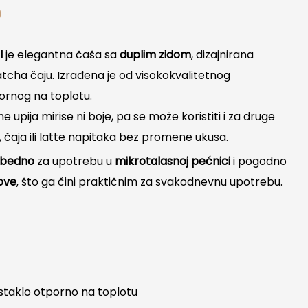
D
l
je elegantna čaša sa
duplim zidom
, dizajnirana
tcha čaju. Izrađena je od visokokvalitetnog
rnog na toplotu.
upija mirise ni boje, pa se može koristiti i za druge
 čaja ili latte napitaka bez promene ukusa.
zbedno
za upotrebu u
mikrotalasnoj pećnici
i pogodno
ove
, što ga čini praktičnim za svakodnevnu upotrebu.
o staklo otporno na toplotu