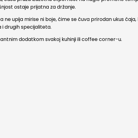
jost ostaje prijatna za držanje.
a ne upija mirise ni boje, čime se čuva prirodan ukus čaja,
i drugih specijaliteta.
egantnim dodatkom svakoj kuhinji ili coffee corner-u.