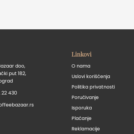
Linkovi
Bazaar doo,
O nama
ki put 182,
Uslovi korišćenja
eograd
Politika privatnosti
 22 430
Poručivanje
offeebazaar.rs
Isporuka
Plaćanje
Reklamacije