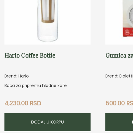
Hario Coffee Bottle
Gumica za
Brend: Hario
Brend: Bialett
Boca za pripremu hladne kafe
4,230.00
RSD
500.00
R
DODAJ U KORPU