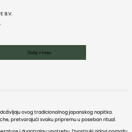
E B.V.
8
Dodaj u korpu
 doživljaju ovog tradicionalnog japanskog napitka.
che, pretvarajući svaku pripremu u poseban ritual.
rature i dugotrajnu upotrebu. Dvostruki zidovi pomažu