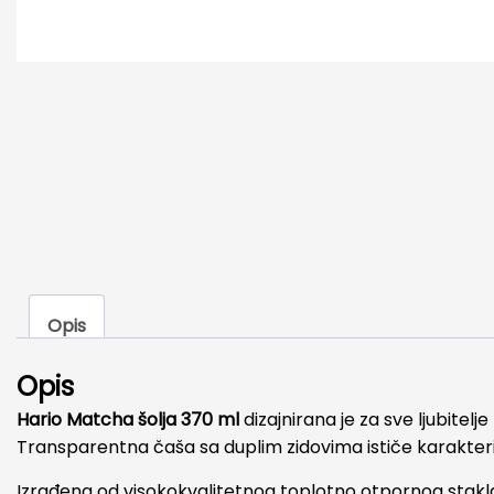
Opis
Opis
Hario Matcha šolja 370 ml
dizajnirana je za sve ljubitel
Transparentna čaša sa duplim zidovima ističe karakteri
Izrađena od visokokvalitetnog toplotno otpornog stakl