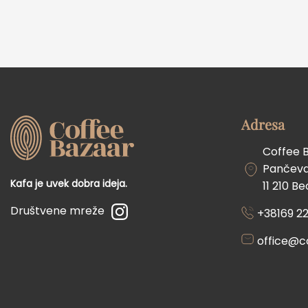
Adresa
Coffee 
Pančevač
Kafa je uvek dobra ideja.
11 210 B
Društvene mreže
+38169 22
office@c