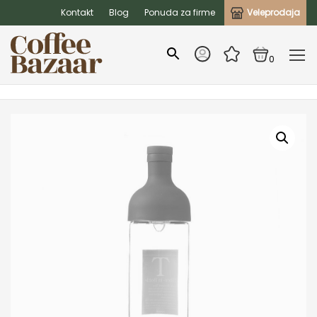
Kontakt
Blog
Ponuda za firme
Veleprodaja
0