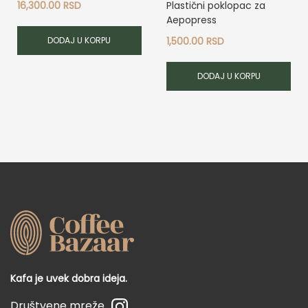
16,300.00
RSD
Plastični poklopac za
Aepopress
DODAJ U KORPU
1,500.00
RSD
DODAJ U KORPU
Kafa je uvek dobra ideja.
Društvene mreže