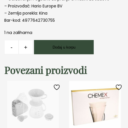
– Proizvođač: Hario​ Europe BV
– Zemlja porekla: Kina
Bar-kod: 4977642730755
1 na zalihama
Hario
-
+
Dodaj u korpu
V60
02
Double
Povezani proizvodi
Mesh
količina