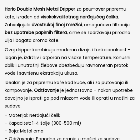
cena
cena
Hario Double Mesh Metal Drippe
r za
pour-over
pripremu
je
je:
kafe, izrađen od
visokokvalitetnog nerđajućeg čelika
.
bila:
7,590.00 R
Zahvaljujući
dvostrukoj finoj mrežici
, omogućava filtraciju
bez upotrebe papirnih filtera
, čime se zadržavaju prirodna
11,990.00 RSD.
ulja i bogata aroma kafe.
Ovaj dripper kombinuje moderan dizajn i funkcionalnost –
lagan je, izdržljiv i otporan na visoke temperature. Konusni
oblik i unutrašnji žlebove obezbeđuju ravnomeran protok
vode i savršenu ekstrakciju ukusa.
Idealan je za pripremu kafe kod kuće, ali i za putovanja ili
kampovanje.
Održavanje
je jednostavno – nakon upotrebe
dovoljno je isprati ga pod mlazom vode ili oprati u mašini za
sudove.
– Materijal: Nerđajući čelik
– Kapacitet: 1-4 šolje (300-500 ml)​
– Boja: Metal crna
– Održavanje: Pogodno za pranje u mašini za sudove​