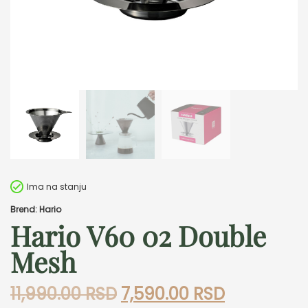
Ima na stanju
Brend: Hario
Hario V60 02 Double
Mesh
Originalna
Trenutna
11,990.00
RSD
7,590.00
RSD