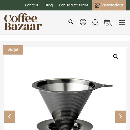
Kontakt
Blog
Ponuda za firme
Veleprodaja
0
Akcija!