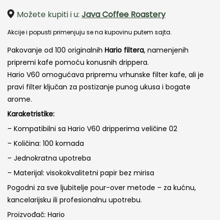
cena
cena
Možete kupiti i u:
Java Coffee Roastery
je
je:
Akcije i popusti primenjuju se na kupovinu putem sajta.
bila:
900.00 RSD.
Pakovanje od 100 originalnih
Hario filtera
, namenjenih
1,200.00 RSD.
pripremi kafe pomoću konusnih drippera.
Hario V60 omogućava pripremu vrhunske filter kafe, ali je
pravi filter ključan za postizanje punog ukusa i bogate
arome.
Karaketristike:
– Kompatibilni sa Hario V60 dripperima veličine 02
– Količina: 100 komada
– Jednokratna upotreba
– Materijal: visokokvalitetni papir bez mirisa
Pogodni za sve ljubitelje pour-over metode – za kućnu,
kancelarijsku ili profesionalnu upotrebu.
Proizvođač: Hario