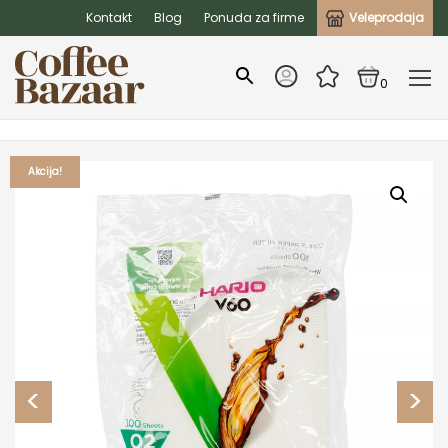
Kontakt
Blog
Ponuda za firme
Veleprodaja
0
Akcija!