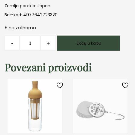
Zemlja porekla: Japan
Bar-kod: 4977642723320
5 na zalihama
Hario
-
+
Dodaj u korpu
V60
filteri
02
Povezani proizvodi
1/100
količina