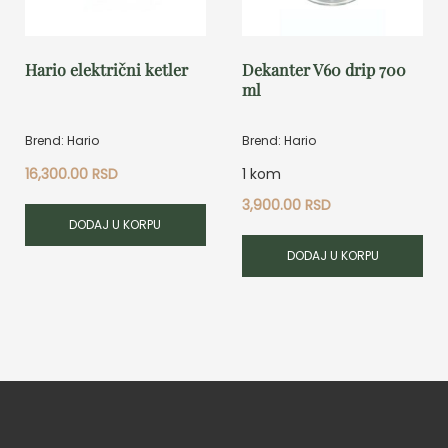
Hario električni ketler
Dekanter V60 drip 700
ml
Brend: Hario
Brend: Hario
16,300.00
RSD
1 kom
3,900.00
RSD
DODAJ U KORPU
DODAJ U KORPU