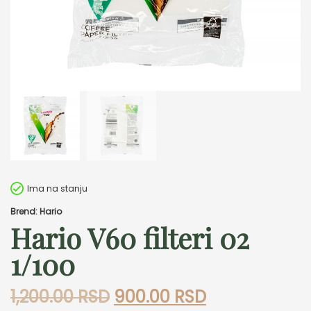
Ima na stanju
Brend: Hario
Hario V60 filteri 02
1/100
Originalna
Trenutna
1,200.00
RSD
900.00
RSD