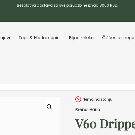
Besplatna dostava za sve porudžbine iznad 8000 RSD.
ajevi
Topli & Hladni napici
Biljna mleka
Čišćenje i nega
Nema na stanju
Brend: Hario
V60 Drippe