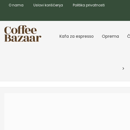
O nama
Uslovi korišćenja
Politika privatnosti
Kafa za espresso
Oprema
Č