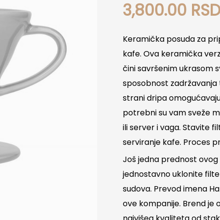
3,800.00
RS
Keramička posuda za prip
kafe. Ova keramička verzi
čini savršenim ukrasom s
sposobnost zadržavanja to
strani dripa omogućavaju
potrebni su vam sveže mle
ili server i vaga. Stavite f
serviranje kafe. Proces 
Još jedna prednost ovog 
jednostavno uklonite filte
sudova. Prevod imena Hari
ove kompanije. Brend je o
najvišeg kvaliteta od sta