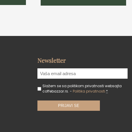
Newsletter
Slažem se sa politikom privatnosti websajta
coffebazzar.rs. -
Politika privatnosti
*