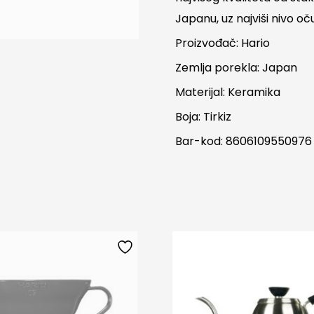
Japanu, uz najviši nivo oč
Proizvođač: Hario
Zemlja porekla: Japan
Materijal: Keramika
Boja: Tirkiz
Bar-kod: 8606109550976