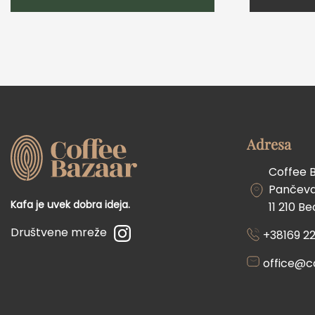
Adresa
Coffee 
Pančevač
Kafa je uvek dobra ideja.
11 210 B
Društvene mreže
+38169 22
office@c