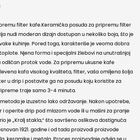
D
remu filter kafe.Keramička posuda za pripremu filter
ja nudi moderan dizajn dostupan u nekoliko boja, što je
vake kuhinje. Pored toga, karakteriše je veoma dobra
plote. Njena forma i specijalni žlebovi na unutrašnjoj
 odličan protok vode. Za pripremu ukusne kafe
vena kafa visokog kvaliteta, filter, vaša omiljena šolja
ilter u drip i postavite ga na posudu koju koristite za
pripreme traje samo 3-4 minuta.
metoda je izuzetno lako održavanje. Nakon upotrebe,
r i operite drip pod mlazom vode ili u mašini za pranje
o je „Kralj stakla,“ što savršeno oslikava dostignuća
snovan 1921. godine i od tada proizvodi proizvode
kla, keramike i metala. Proces proizvodnje odvija se u