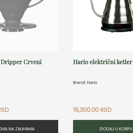
 Dripper Crveni
Hario električni ketler
Brend: Hario
RSD
16,300.00
RSD
EMA NA ZALIHAMA
DODAJ U KORPU