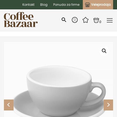
Kontakt
Blog
Ponuda za firme
Veleprodaja
0