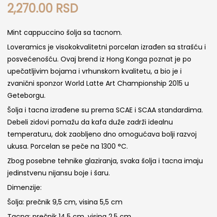
2,270.00
RSD
Mint cappuccino šolja sa tacnom.
Loveramics je visokokvalitetni porcelan izrađen sa strašću i
posvećenošću. Ovaj brend iz Hong Konga poznat je po
upečatljivim bojama i vrhunskom kvalitetu, a bio je i
zvanični sponzor World Latte Art Championship 2015 u
Geteborgu.
Šolja i tacna izrađene su prema SCAE i SCAA standardima.
Debeli zidovi pomažu da kafa duže zadrži idealnu
temperaturu, dok zaobljeno dno omogućava bolji razvoj
ukusa. Porcelan se peče na 1300 °C.
Zbog posebne tehnike glaziranja, svaka šolja i tacna imaju
jedinstvenu nijansu boje i šaru.
Dimenzije:
Šolja: prečnik 9,5 cm, visina 5,5 cm
Tacna: prečnik 14,5 cm, visina 2,5 cm