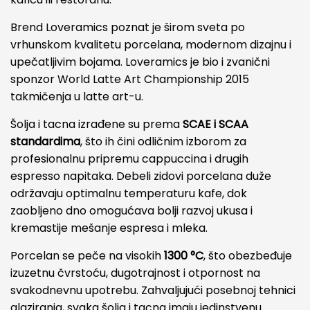
Brend
Loveramics
poznat je širom sveta po
vrhunskom kvalitetu porcelana, modernom dizajnu i
upečatljivim bojama. Loveramics je bio i zvanični
sponzor
World Latte Art Championship 2015
takmičenja u latte art-u.
Šolja i tacna izrađene su prema
SCAE i SCAA
standardima
, što ih čini odličnim izborom za
profesionalnu pripremu cappuccina i drugih
espresso napitaka. Debeli zidovi porcelana duže
održavaju optimalnu temperaturu kafe, dok
zaobljeno dno omogućava bolji razvoj ukusa i
kremastije mešanje espresa i mleka.
Porcelan se peče na visokih
1300 °C
, što obezbeđuje
izuzetnu čvrstoću, dugotrajnost i otpornost na
svakodnevnu upotrebu. Zahvaljujući posebnoj tehnici
glaziranja, svaka šolja i tacna imaju jedinstvenu