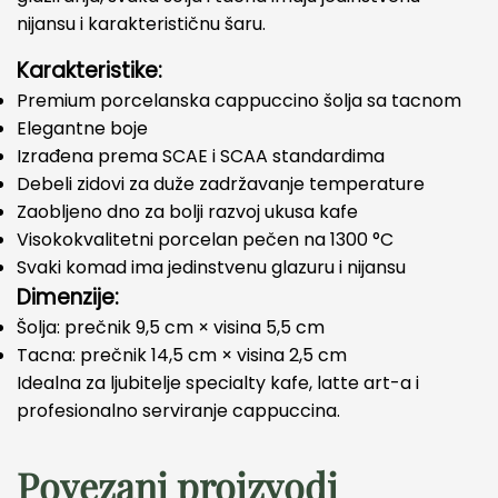
nijansu i karakterističnu šaru.
Karakteristike:
Premium porcelanska cappuccino šolja sa tacnom
Elegantne boje
Izrađena prema SCAE i SCAA standardima
Debeli zidovi za duže zadržavanje temperature
Zaobljeno dno za bolji razvoj ukusa kafe
Visokokvalitetni porcelan pečen na 1300 °C
Svaki komad ima jedinstvenu glazuru i nijansu
Dimenzije:
Šolja: prečnik 9,5 cm × visina 5,5 cm
Tacna: prečnik 14,5 cm × visina 2,5 cm
Idealna za ljubitelje specialty kafe, latte art-a i
profesionalno serviranje cappuccina.
Povezani proizvodi