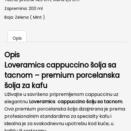
Zapremina: 200 ml
Boja: Zelena ( Mint )
Opis
Opis
Loveramics cappuccino šolja sa
tacnom – premium porcelanska
šolja za kafu
Uživajte u savršeno pripremljenom cappuccinu uz
elegantnu
Loveramics cappuccino šolju sa tacnom
.
Ova premium porcelanska šolja dizajnirana je prema
profesionalnim standardima za specialty kafu i
idealna je za svakodnevnu upotrebu kod kuće, u
kafiću ili restoranu.