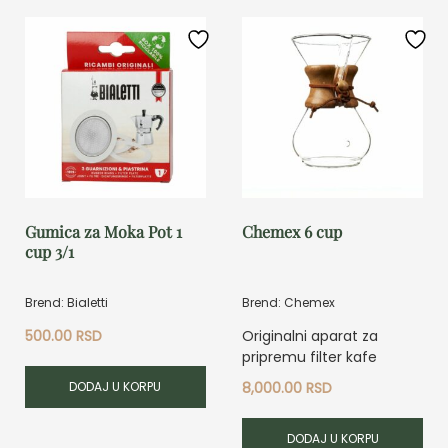
Gumica za Moka Pot 1
Chemex 6 cup
cup 3/1
Brend: Bialetti
Brend: Chemex
500.00
RSD
Originalni aparat za
pripremu filter kafe
DODAJ U KORPU
8,000.00
RSD
DODAJ U KORPU