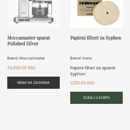
Moccamaster aparat
Papirni filteri za Syphon
Polished Silver
Brend: Moccamaster
Brend: Hario
34,500.00
RSD
Papirni filteri za aparat
Syphon
NEMA NA ZALIHAMA
1,200.00
RSD
DODAJ U KORPU