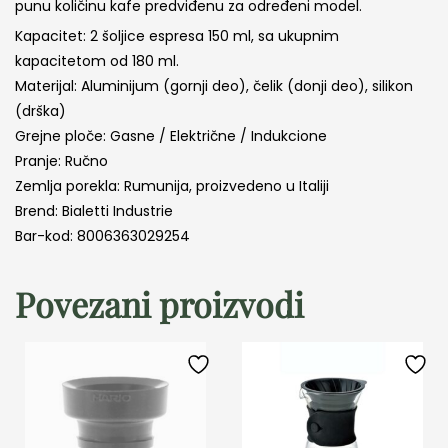
punu količinu kafe predviđenu za određeni model.
Kapacitet: 2 šoljice espresa 150 ml, sa ukupnim
kapacitetom od 180 ml.
Materijal: Aluminijum (gornji deo), čelik (donji deo), silikon
(drška)
Grejne ploče: Gasne / Električne / Indukcione
Pranje: Ručno
Zemlja porekla: Rumunija, proizvedeno u Italiji
Brend: Bialetti Industrie
Bar-kod: 8006363029254
Povezani proizvodi