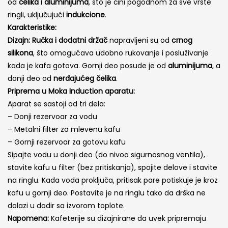
od
čelika i aluminijuma
, što je čini pogodnom za sve vrste
ringli, uključujući
indukcione
.
Karakteristike:
Dizajn:
Ručka i dodatni držač
napravljeni su od
crnog
silikona
, što omogućava udobno rukovanje i posluživanje
kada je kafa gotova. Gornji deo posude je od
aluminijuma
, a
donji deo od
nerđajućeg čelika
.
Priprema u Moka Induction aparatu:
Aparat se sastoji od tri dela:
– Donji rezervoar za vodu
– Metalni filter za mlevenu kafu
– Gornji rezervoar za gotovu kafu
Sipajte vodu u donji deo (do nivoa sigurnosnog ventila),
stavite kafu u filter (bez pritiskanja), spojite delove i stavite
na ringlu. Kada voda proključa, pritisak pare potiskuje je kroz
kafu u gornji deo. Postavite je na ringlu tako da drška ne
dolazi u dodir sa izvorom toplote.
Napomena:
Kafeterije su dizajnirane da uvek pripremaju