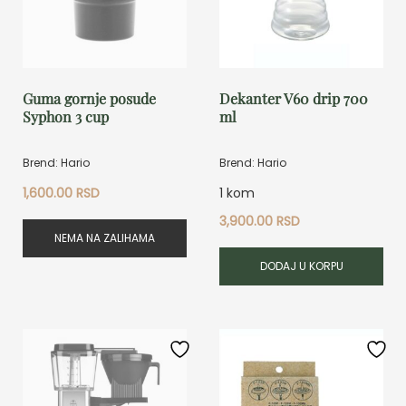
Guma gornje posude
Dekanter V60 drip 700
Syphon 3 cup
ml
Brend: Hario
Brend: Hario
1,600.00
RSD
1 kom
3,900.00
RSD
NEMA NA ZALIHAMA
DODAJ U KORPU