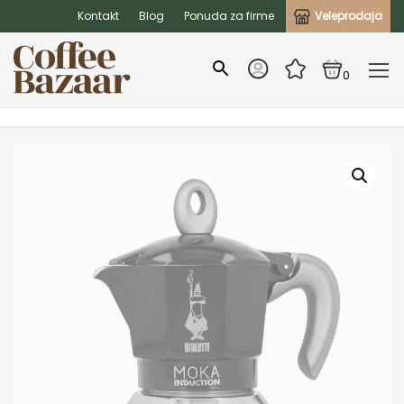
Kontakt
Blog
Ponuda za firme
Veleprodaja
0