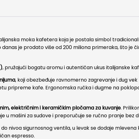
Cup
Crvena
količina
italijanska moka kafetera koja je postala simbol tradicion
 do danas je prodato više od 200 miliona primeraka, što je 
l)
, pružajući bogatu aromu i autentičan ukus italijanske ka
inijuma
, koji obezbeđuje ravnomerno zagrevanje i dug vek t
svetu pripreme kafe. Ergonomska ručka i dugme na poklop
nim, električnim i keramičkim pločama za kuvanje
. Prili
nje u mašini za sudove i preporučuje se ručno pranje bez 
a do nivoa sigurnosnog ventila, u levak se dodaje mlevena
tičan espresso.