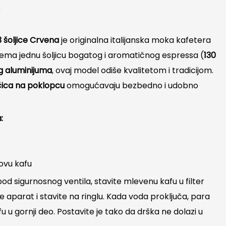
D
3 šoljice Crvena
je originalna italijanska moka kafetera
rema jednu šoljicu bogatog i aromatičnog espressa (
130
g aluminijuma
, ovaj model odiše kvalitetom i tradicijom.
učica na poklopcu
omogućavaju bezbedno i udobno
:
u
tovu kafu
pod sigurnosnog ventila, stavite mlevenu kafu u filter
te aparat i stavite na ringlu. Kada voda proključa, para
u u gornji deo. Postavite je tako da drška ne dolazi u