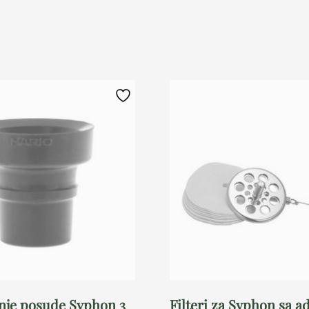
je posude Syphon 3
Filteri za Syphon sa 