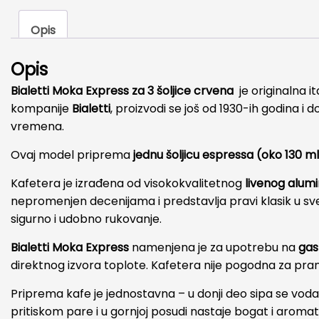
Opis
Opis
Bialetti Moka Express za 3 šoljice crvena
je originalna 
kompanije
Bialetti
, proizvodi se još od 1930-ih godina i
vremena.
Ovaj model priprema
jednu šoljicu espressa (oko 130 m
Kafetera je izrađena od visokokvalitetnog
livenog alum
nepromenjen decenijama i predstavlja pravi klasik u 
sigurno i udobno rukovanje.
Bialetti Moka Express
namenjena je za upotrebu na
gas
direktnog izvora toplote. Kafetera nije pogodna za pra
Priprema kafe je jednostavna – u donji deo sipa se vod
pritiskom pare i u gornjoj posudi nastaje bogat i aroma