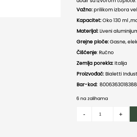
dodir sa izvorom toplote.
Važno:
prilikom izbora ve
Kapacitet:
Oko 130 ml ,ma
Materijal:
Liveni aluminiju
Grejne ploče:
Gasne, elek
Čišćenje
: Ručno
Zemlja porekla:
Italija
Proizvođač:
Bialetti Indust
Bar-kod:
800636301838
6 na zalihama
Moka
-
+
Pot
Express
3