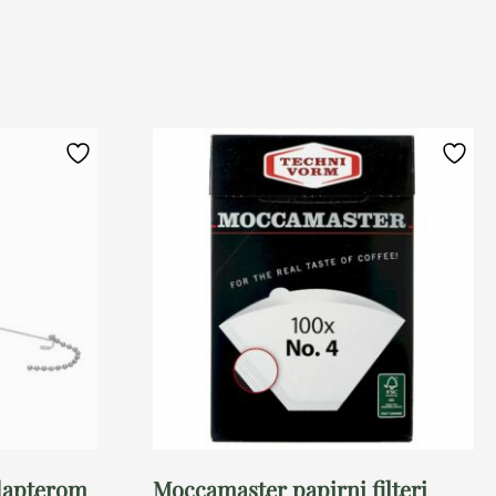
adapterom
Moccamaster papirni filteri