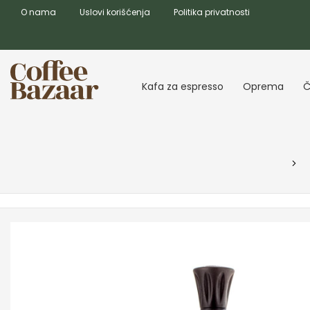
O nama
Uslovi korišćenja
Politika privatnosti
Kafa za espresso
Oprema
Č