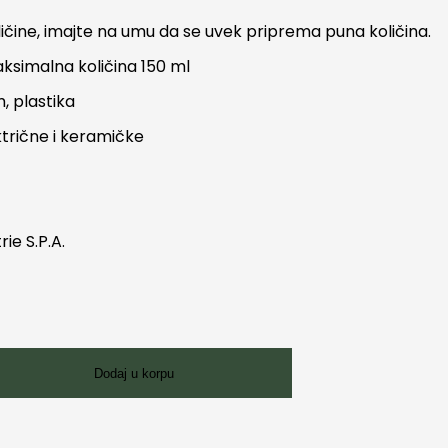
ličine, imajte na umu da se uvek priprema puna količina.
ksimalna količina 150 ml
m, plastika
trične i keramičke
rie S.P.A.
8
Dodaj u korpu