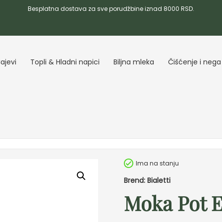
Besplatna dostava za sve porudžbine iznad 8000 RSD.
ajevi
Topli & Hladni napici
Biljna mleka
Čišćenje i nega
Ima na stanju
Brend: Bialetti
Moka Pot E