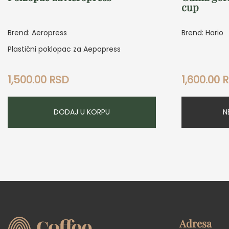
cup
Brend: Aeropress
Brend: Hario
Plastični poklopac za Aepopress
1,500.00
RSD
1,600.00
R
DODAJ U KORPU
N
Adresa