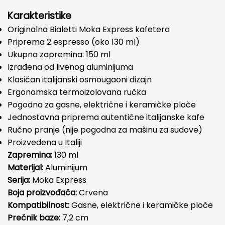
Karakteristike
Originalna Bialetti Moka Express kafetera
Priprema 2 espresso (oko 130 ml)
Ukupna zapremina: 150 ml
Izrađena od livenog aluminijuma
Klasičan italijanski osmougaoni dizajn
Ergonomska termoizolovana ručka
Pogodna za gasne, električne i keramičke ploče
Jednostavna priprema autentične italijanske kafe
Ručno pranje (nije pogodna za mašinu za sudove)
Proizvedena u Italiji
Zapremina:
130 ml
Materijal:
Aluminijum
Serija:
Moka Express
Boja proizvođača:
Crvena
Kompatibilnost:
Gasne, električne i keramičke ploče
Prečnik baze:
7,2 cm