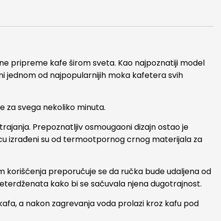
alne pripreme kafe širom sveta. Kao najpoznatiji model
čini jednom od najpopularnijih moka kafetera svih
fe za svega nekoliko minuta.
rajanja. Prepoznatljiv osmougaoni dizajn ostao je
cu izrađeni su od termootpornog crnog materijala za
kom korišćenja preporučuje se da ručka bude udaljena od
deterdženata kako bi se sačuvala njena dugotrajnost.
 kafa, a nakon zagrevanja voda prolazi kroz kafu pod