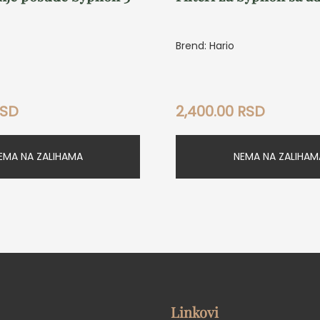
Brend: Hario
SD
2,400.00
RSD
EMA NA ZALIHAMA
NEMA NA ZALIHAM
Linkovi