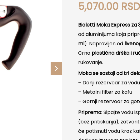
5,070.00
RS
Bialetti Moka Express za 
od aluminijuma koja prip
ml
). Napravljen od
liveno
Crna
plastična drška i r
rukovanje.
Moka se sastoji od tri dela
– Donji rezervoar za vod
– Metalni filter za kafu
– Gornji rezervoar za go
Priprema:
Sipajte vodu is
(bez pritiskanja), zatvori
će potisnuti vodu kroz kaf