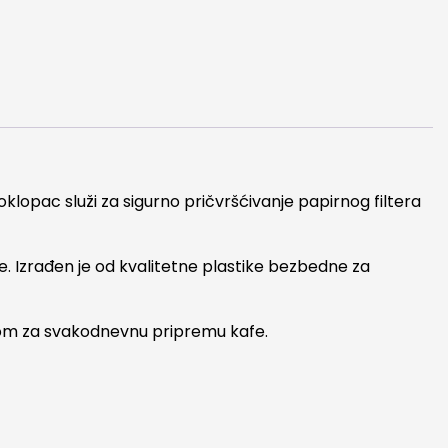
klopac služi za sigurno pričvršćivanje papirnog filtera
e. Izrađen je od kvalitetne plastike bezbedne za
kom za svakodnevnu pripremu kafe.