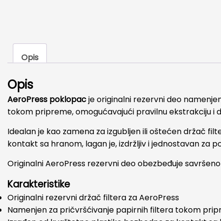
Opis
Opis
AeroPress poklopac
je originalni rezervni deo namenje
tokom pripreme, omogućavajući pravilnu ekstrakciju i d
Idealan je kao zamena za izgubljen ili oštećen držač fil
kontakt sa hranom, lagan je, izdržljiv i jednostavan za pos
Originalni AeroPress rezervni deo obezbeđuje savršen
Karakteristike
Originalni rezervni držač filtera za AeroPress
Namenjen za pričvršćivanje papirnih filtera tokom pri