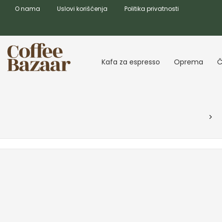
O nama
Uslovi korišćenja
Politika privatnosti
Kafa za espresso
Oprema
Č