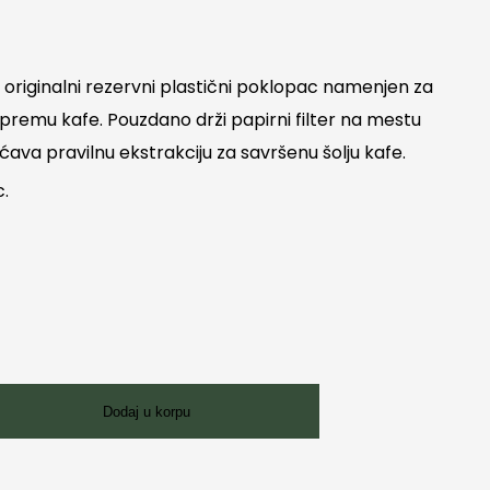
 originalni rezervni plastični poklopac namenjen za
premu kafe. Pouzdano drži papirni filter na mestu
va pravilnu ekstrakciju za savršenu šolju kafe.
c.
Dodaj u korpu