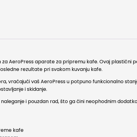
n za AeroPress aparate za pripremu kafe. Ovaj plastični po
osledne rezultate pri svakom kuvanju kafe.
tera, vraćajući vaš AeroPress u potpuno funkcionalno stanj
tavljanje i skidanje.
o naleganje i pouzdan rad, što ga čini neophodnim dodat
preme kafe