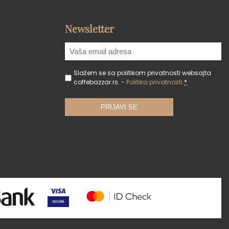
Newsletter
Slažem se sa politikom privatnosti websajta
coffebazzar.rs. -
Politika privatnosti
*