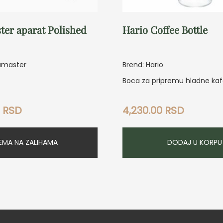
er aparat Polished
Hario Coffee Bottle
amaster
Brend: Hario
Boca za pripremu hladne ka
0
RSD
4,230.00
RSD
EMA NA ZALIHAMA
DODAJ U KORPU