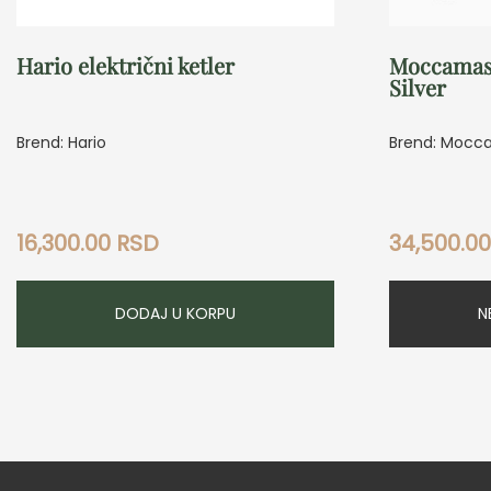
Hario električni ketler
Moccamast
Silver
Brend: Hario
Brend: Mocc
16,300.00
RSD
34,500.0
DODAJ U KORPU
N