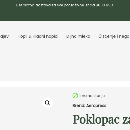
Besplatna dostava za sve porudžbine iznad 8000 RSD.
ajevi
Topli & Hladni napici
Biljna mleka
Čišćenje i nega
Ima na stanju
Brend: Aeropress
Poklopac z