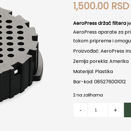
1,500.00
RSD
AeroPress držač filtera
je
AeroPress aparate za pri
tokom pripreme i omoguća
Proizvođač: AeroPress In
Zemlja porekla: Amerika
Materijal: Plastika
Bar-kod: 085276001012
2 na zalihama
Poklopac
-
+
za
Aeropress
količina