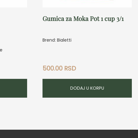
Gumica za Moka Pot 1 cup 3/1
Brend: Bialetti
fe
500.00
RSD
DODAJ U KORPU