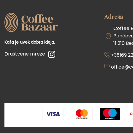
Adresa
Coffee 
Pančevač
Kafa je uvek dobra ideja.
11 210 B
Društvene mreže
+38169 22
office@c