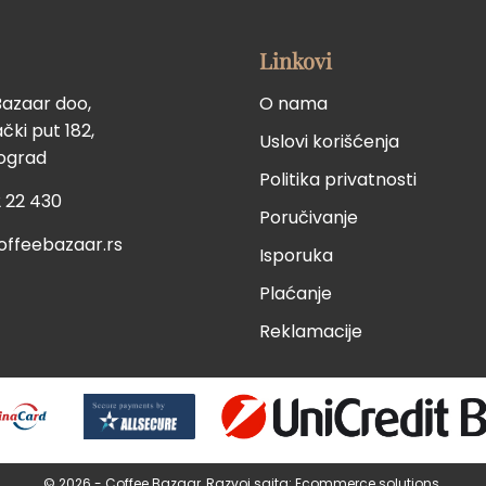
Linkovi
Bazaar doo,
O nama
ki put 182,
Uslovi korišćenja
eograd
Politika privatnosti
 22 430
Poručivanje
offeebazaar.rs
Isporuka
Plaćanje
Reklamacije
© 2026 - Coffee Bazaar, Razvoj sajta:
Ecommerce solutions
.