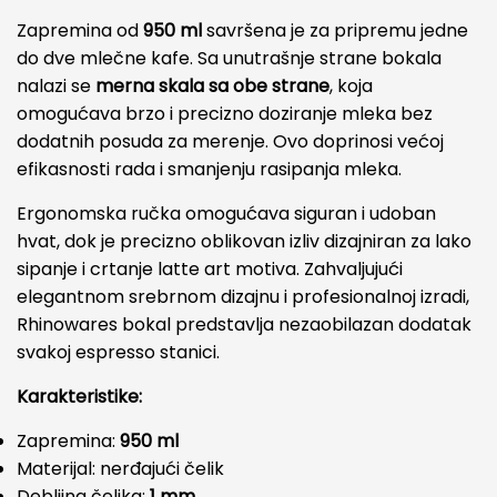
Zapremina od
950 ml
savršena je za pripremu jedne
do dve mlečne kafe. Sa unutrašnje strane bokala
nalazi se
merna skala sa obe strane
, koja
omogućava brzo i precizno doziranje mleka bez
dodatnih posuda za merenje. Ovo doprinosi većoj
efikasnosti rada i smanjenju rasipanja mleka.
Ergonomska ručka omogućava siguran i udoban
hvat, dok je precizno oblikovan izliv dizajniran za lako
sipanje i crtanje latte art motiva. Zahvaljujući
elegantnom srebrnom dizajnu i profesionalnoj izradi,
Rhinowares bokal predstavlja nezaobilazan dodatak
svakoj espresso stanici.
Karakteristike:
Zapremina:
950 ml
Materijal: nerđajući čelik
Debljina čelika:
1 mm