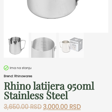
Ima na stanju
Brend: Rhinowares
Rhino latijera 950ml
Stainless Steel
Originalna
Trenutna
3,650.00
RSD
3,000.00
RSD