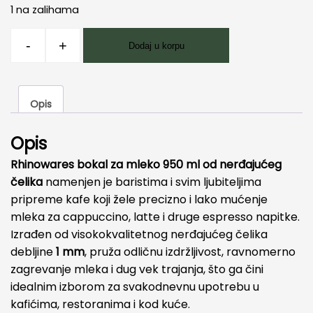
1 na zalihama
Rhino
-
+
Dodaj u korpu
latijera
950ml
Stainless
Opis
Steel
količina
Opis
Rhinowares bokal za mleko 950 ml od nerđajućeg
čelika
namenjen je baristima i svim ljubiteljima
pripreme kafe koji žele precizno i lako mućenje
mleka za cappuccino, latte i druge espresso napitke.
Izrađen od visokokvalitetnog nerđajućeg čelika
debljine
1 mm
, pruža odličnu izdržljivost, ravnomerno
zagrevanje mleka i dug vek trajanja, što ga čini
idealnim izborom za svakodnevnu upotrebu u
kafićima, restoranima i kod kuće.