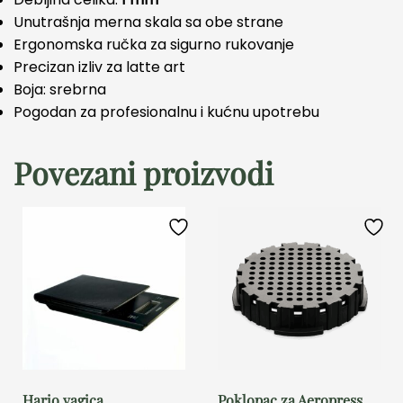
Unutrašnja merna skala sa obe strane
Ergonomska ručka za sigurno rukovanje
Precizan izliv za latte art
Boja: srebrna
Pogodan za profesionalnu i kućnu upotrebu
Povezani proizvodi
Hario vagica
Poklopac za Aeropress