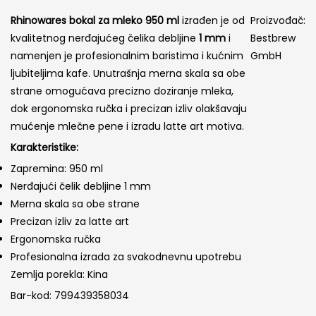
cena
cena
Rhinowares bokal za mleko 950 ml
izrađen je od
Proizvođač:
je
je:
kvalitetnog nerđajućeg čelika debljine
1 mm
i
Bestbrew
bila:
3,000.00 R
namenjen je profesionalnim baristima i kućnim
GmbH
ljubiteljima kafe. Unutrašnja merna skala sa obe
3,650.00 RSD.
strane omogućava precizno doziranje mleka,
dok ergonomska ručka i precizan izliv olakšavaju
mućenje mlečne pene i izradu latte art motiva.
Karakteristike:
Zapremina: 950 ml
Nerđajući čelik debljine 1 mm
Merna skala sa obe strane
Precizan izliv za latte art
Ergonomska ručka
Profesionalna izrada za svakodnevnu upotrebu
Zemlja porekla: Kina
Bar-kod: 799439358034