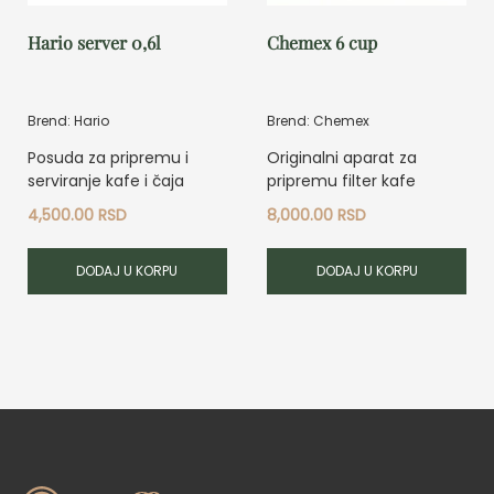
Hario server 0,6l
Chemex 6 cup
Brend: Hario
Brend: Chemex
Posuda za pripremu i
Originalni aparat za
serviranje kafe i čaja
pripremu filter kafe
4,500.00
RSD
8,000.00
RSD
DODAJ U KORPU
DODAJ U KORPU