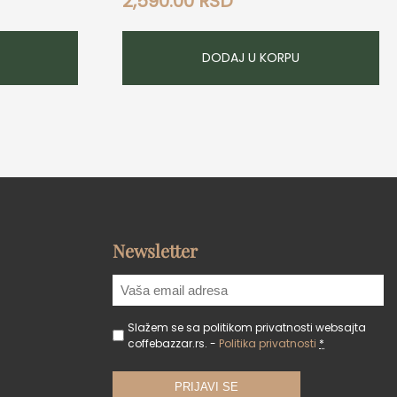
2,590.00
RSD
DODAJ U KORPU
Newsletter
Slažem se sa politikom privatnosti websajta
coffebazzar.rs. -
Politika privatnosti
*