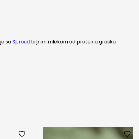
uje sa
Sproud
biljnim mlekom od proteina graška.