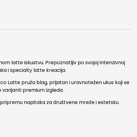
om latte iskustvu. Prepoznatljiv po svojoj intenzivnoj
ka i specialty latte kreacija.
o Latte pruža blag, prijatan i uravnotežen ukus koji se
e varijanti premium izgleda.
u pripremu napitaka za društvene mreže i estetsku