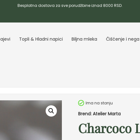
Besplatna dostava za sve porudžbine iznad 8000 RSD.
ajevi
Topli & Hladni napici
Biljna mleka
Čišćenje i nega
Ima na stanju
Brend: Atelier Marta
Charcoco L