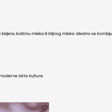
eljenu količinu mleka ili biljnog mleka. Idealno se kombij
i moderne latte kulture.