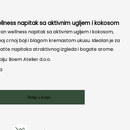
lness napitak sa aktivnim ugljem i kokosom
n wellness napitak sa aktivnim ugljem i kokosom,
noj crnoj boji i blagom kremastom ukusu. Idealan je za
 latte napitaka atraktivnog izgleda i bogate arome.
biju: Boem Atelier d.o.o.
ka
Dodaj u korpu