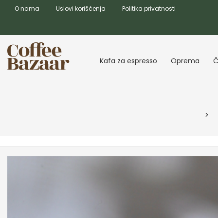
O nama
Uslovi korišćenja
Politika privatnosti
Kafa za espresso
Oprema
Č