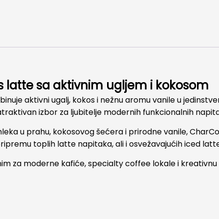
latte sa aktivnim ugljem i kokosom
uje aktivni ugalj, kokos i nežnu aromu vanile u jedinstven
atraktivan izbor za ljubitelje modernih funkcionalnih napita
leka u prahu, kokosovog šećera i prirodne vanile, CharCoc
ripremu toplih latte napitaka, ali i osvežavajućih iced latt
im za moderne kafiće, specialty coffee lokale i kreativn