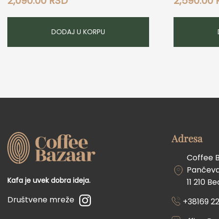
2,090.00
RSD
2,590.00
DODAJ U KORPU
Adresa
Coffee 
Pančevač
Kafa je uvek dobra ideja.
11 210 B
Društvene mreže
+38169 22