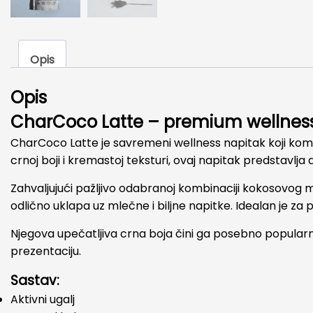
Opis
Opis
CharCoco Latte – premium wellness 
CharCoco Latte je savremeni wellness napitak koji kombin
crnoj boji i kremastoj teksturi, ovaj napitak predstavlja 
Zahvaljujući pažljivo odabranoj kombinaciji kokosovog m
odlično uklapa uz mlečne i biljne napitke. Idealan je za p
Njegova upečatljiva crna boja čini ga posebno popularn
prezentaciju.
Sastav:
Aktivni ugalj