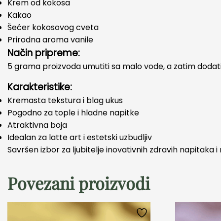
Krem od kokosa
Kakao
Šećer kokosovog cveta
Prirodna aroma vanile
Način pripreme:
5 grama proizvoda umutiti sa malo vode, a zatim dodati ž
Karakteristike:
Kremasta tekstura i blag ukus
Pogodno za tople i hladne napitke
Atraktivna boja
Idealan za latte art i estetski uzbudljiv
Savršen izbor za ljubitelje inovativnih zdravih napitaka 
Povezani proizvodi