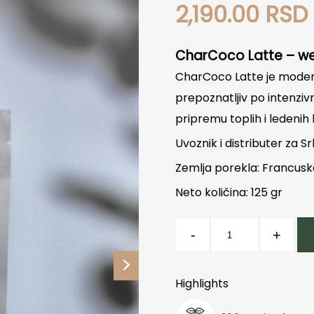
2,190.00
RSD
CharCoco Latte – wel
CharCoco Latte je modera
prepoznatljiv po intenziv
pripremu toplih i ledenih
Uvoznik i distributer za Sr
Zemlja porekla: Francus
Neto količina: 125 gr
Charcoco
-
+
Latte
Atelier
Marta
Highlights
količina