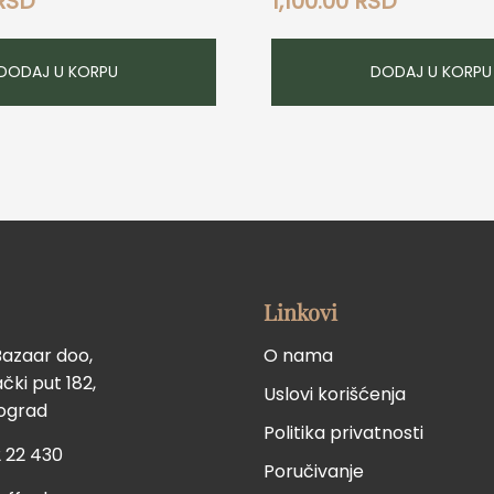
RSD
1,100.00
RSD
DODAJ U KORPU
DODAJ U KORPU
Linkovi
Bazaar doo,
O nama
ki put 182,
Uslovi korišćenja
eograd
Politika privatnosti
 22 430
Poručivanje