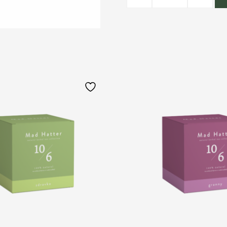
Madness
količina