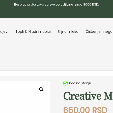
Besplatna dostava za sve porudžbine iznad 8000 RSD.
ajevi
Topli & Hladni napici
Biljna mleka
Čišćenje i nega
Ima na stanju
Creative 
650.00
RSD