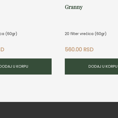
Granny
ica (60gr)
20 filter vrećica (60gr)
SD
560.00
RSD
DODAJ U KORPU
DODAJ U KORPU