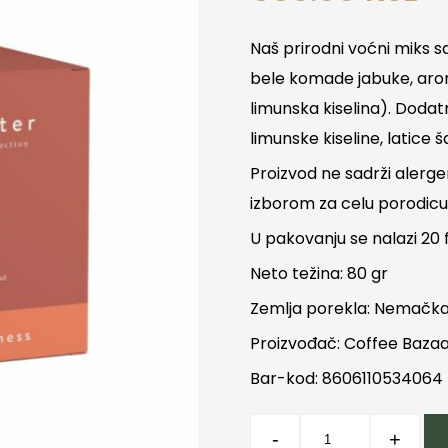
Naš prirodni voćni miks 
bele komade jabuke, aroni
limunska kiselina). Doda
limunske kiseline, latice š
Proizvod ne sadrži alerge
izborom za celu porodicu
U pakovanju se nalazi 20 f
Neto težina: 80 gr
Zemlja porekla: Nemačk
Proizvođač: Coffee Baza
Bar-kod: 8606110534064
Creative
-
+