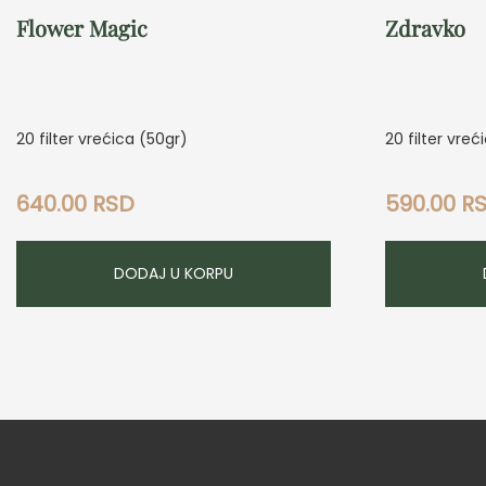
Flower Magic
Zdravko
20 filter vrećica (50gr)
20 filter vreć
640.00
RSD
590.00
R
DODAJ U KORPU