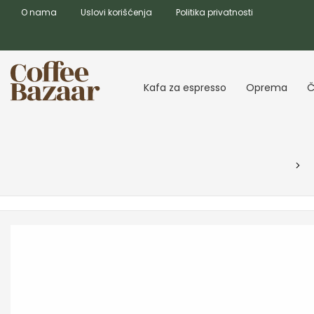
O nama
Uslovi korišćenja
Politika privatnosti
Kafa za espresso
Oprema
Č