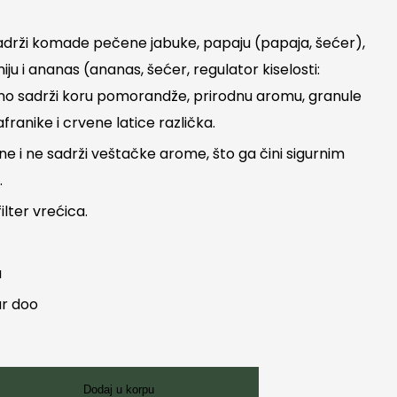
sadrži komade pečene jabuke, papaju (papaja, šećer),
ju i ananas (ananas, šećer, regulator kiselosti:
tno sadrži koru pomorandže, prirodnu aromu, granule
afranike i crvene latice različka.
ne i ne sadrži veštačke arome, što ga čini sigurnim
.
ilter vrećica.
a
ar doo
Dodaj u korpu