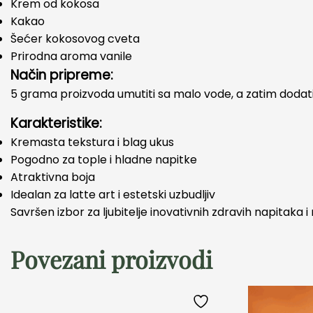
Krem od kokosa
Kakao
Šećer kokosovog cveta
Prirodna aroma vanile
Način pripreme:
5 grama proizvoda umutiti sa malo vode, a zatim dodati ž
Karakteristike:
Kremasta tekstura i blag ukus
Pogodno za tople i hladne napitke
Atraktivna boja
Idealan za latte art i estetski uzbudljiv
Savršen izbor za ljubitelje inovativnih zdravih napitaka 
Povezani proizvodi