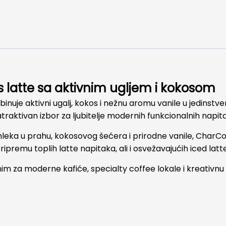
latte sa aktivnim ugljem i kokosom
uje aktivni ugalj, kokos i nežnu aromu vanile u jedinstven
atraktivan izbor za ljubitelje modernih funkcionalnih napita
leka u prahu, kokosovog šećera i prirodne vanile, CharCoc
ripremu toplih latte napitaka, ali i osvežavajućih iced latt
im za moderne kafiće, specialty coffee lokale i kreativn