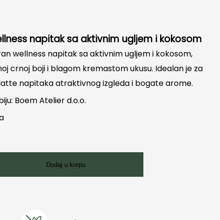
lness napitak sa aktivnim ugljem i kokosom
n wellness napitak sa aktivnim ugljem i kokosom,
noj crnoj boji i blagom kremastom ukusu. Idealan je za
 latte napitaka atraktivnog izgleda i bogate arome.
biju: Boem Atelier d.o.o.
ka
Dodaj u korpu