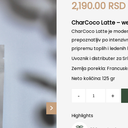
2,190.00
RSD
CharCoco Latte – wel
CharCoco Latte je modera
prepoznatljiv po intenziv
pripremu toplih i ledenih
Uvoznik i distributer za Sr
Zemlja porekla: Francus
Neto količina: 125 gr
Charcoco
-
+
Latte
Atelier
Marta
Highlights
količina