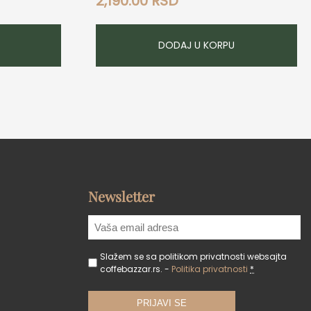
2,190.00
RSD
DODAJ U KORPU
Newsletter
Slažem se sa politikom privatnosti websajta
coffebazzar.rs. -
Politika privatnosti
*