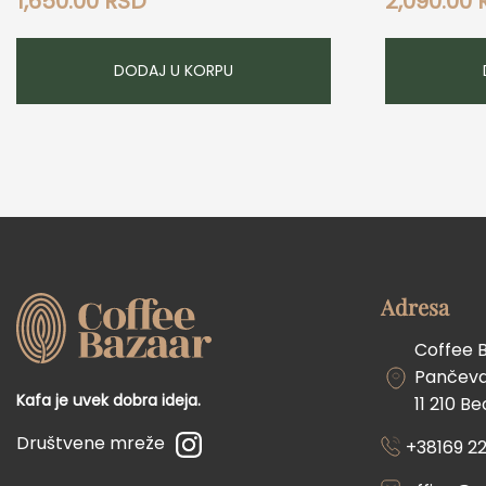
1,650.00
RSD
2,090.00
DODAJ U KORPU
Adresa
Coffee 
Pančevač
Kafa je uvek dobra ideja.
11 210 B
Društvene mreže
+38169 22