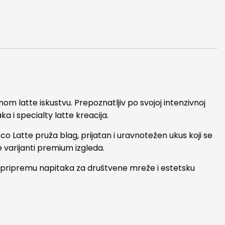
om latte iskustvu. Prepoznatljiv po svojoj intenzivnoj
ka i specialty latte kreacija.
o Latte pruža blag, prijatan i uravnotežen ukus koji se
e varijanti premium izgleda.
u pripremu napitaka za društvene mreže i estetsku