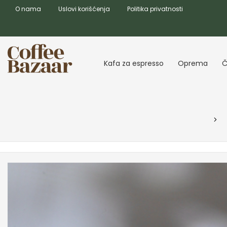
O nama
Uslovi korišćenja
Politika privatnosti
Kafa za espresso
Oprema
Č