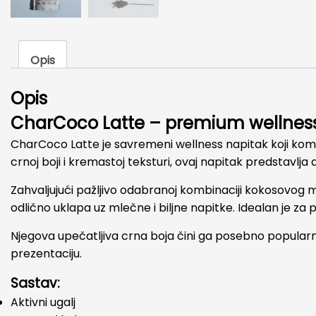
Opis
Opis
CharCoco Latte – premium wellness 
CharCoco Latte je savremeni wellness napitak koji kombin
crnoj boji i kremastoj teksturi, ovaj napitak predstavlja 
Zahvaljujući pažljivo odabranoj kombinaciji kokosovog m
odlično uklapa uz mlečne i biljne napitke. Idealan je za p
Njegova upečatljiva crna boja čini ga posebno popularn
prezentaciju.
Sastav:
Aktivni ugalj