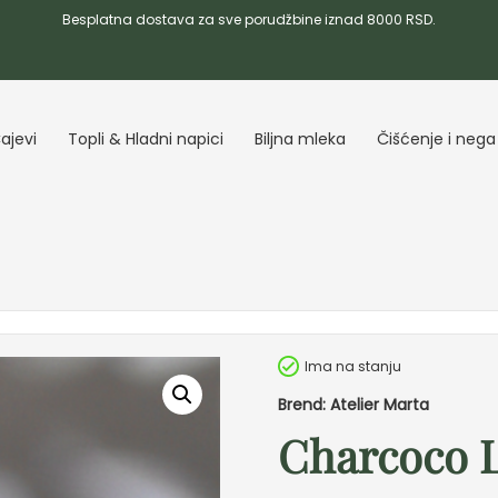
Besplatna dostava za sve porudžbine iznad 8000 RSD.
ajevi
Topli & Hladni napici
Biljna mleka
Čišćenje i nega
Ima na stanju
Brend: Atelier Marta
Charcoco L