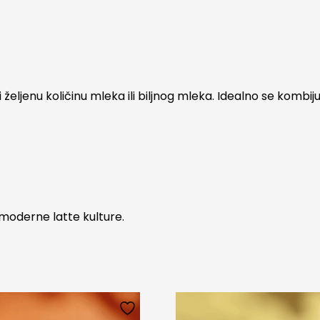
eljenu količinu mleka ili biljnog mleka. Idealno se kombij
i moderne latte kulture.