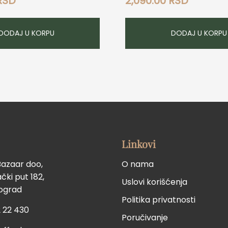
RSD
2,090.00
RSD
DODAJ U KORPU
DODAJ U KORPU
Linkovi
Bazaar doo,
O nama
ki put 182,
Uslovi korišćenja
eograd
Politika privatnosti
 22 430
Poručivanje