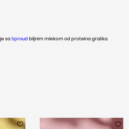
uje sa
Sproud
biljnim mlekom od proteina graška.