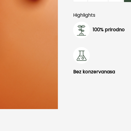
Atelier
Marta
Highlights
količina
100% prirodno
Bez konzervanasa