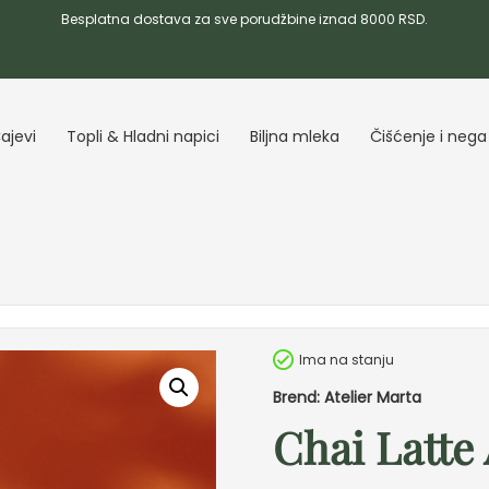
Besplatna dostava za sve porudžbine iznad 8000 RSD.
ajevi
Topli & Hladni napici
Biljna mleka
Čišćenje i nega
Ima na stanju
Brend: Atelier Marta
Chai Latte 