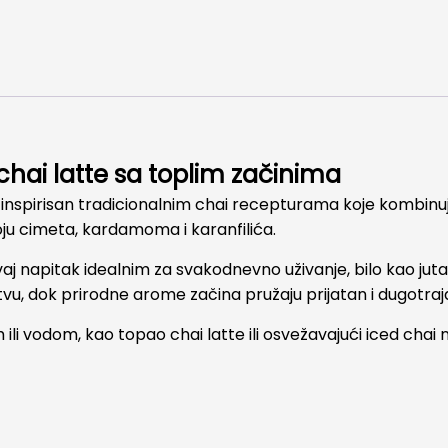
chai latte sa toplim začinima
 inspirisan tradicionalnim chai recepturama koje kombinuj
oju cimeta, kardamoma i karanfilića.
j napitak idealnim za svakodnevno uživanje, bilo kao jutar
tvu, dok prirodne arome začina pružaju prijatan i dugotraj
li vodom, kao topao chai latte ili osvežavajući iced chai 