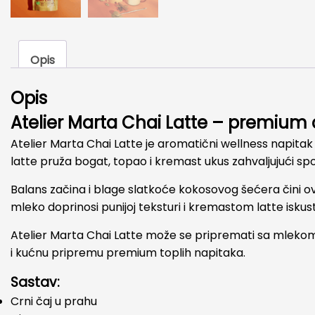
Opis
Opis
Atelier Marta Chai Latte – premium 
Atelier Marta Chai Latte je aromatični wellness napitak
latte pruža bogat, topao i kremast ukus zahvaljujući sp
Balans začina i blage slatkoće kokosovog šećera čini ova
mleko doprinosi punijoj teksturi i kremastom latte iskus
Atelier Marta Chai Latte može se pripremati sa mlekom i
i kućnu pripremu premium toplih napitaka.
Sastav:
Crni čaj u prahu