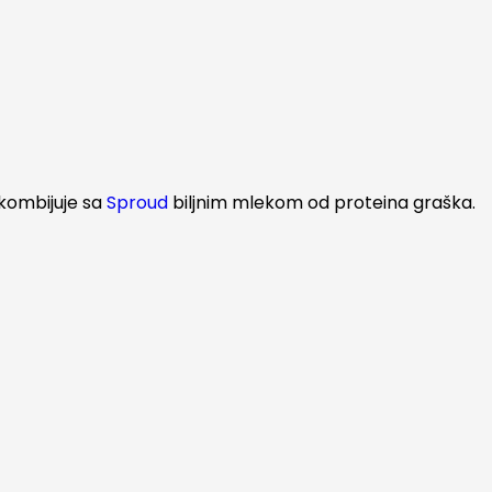
 kombijuje sa
Sproud
biljnim mlekom od proteina graška.