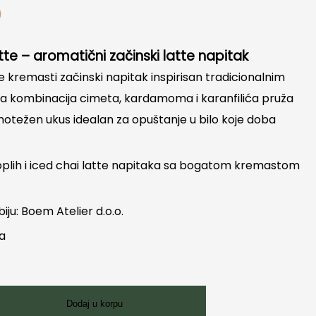
D
tte – aromatični začinski latte napitak
je kremasti začinski napitak inspirisan tradicionalnim
a kombinacija cimeta, kardamoma i karanfilića pruža
notežen ukus idealan za opuštanje u bilo koje doba
oplih i iced chai latte napitaka sa bogatom kremastom
biju: Boem Atelier d.o.o.
ka
Dodaj u korpu