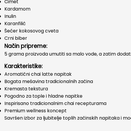
Cimet
Kardamom
Inulin
Karanfilić
Šećer kokosovog cveta
Crni biber
Način pripreme:
5 grama proizvoda umutiti sa malo vode, a zatim dodati že
Karakteristike:
Aromatični chai latte napitak
Bogata mešavina tradicionalnih začina
Kremasta tekstura
Pogodno za tople i hladne napitke
Inspirisano tradicionalnim chai recepturama
Premium wellness koncept
Savršen izbor za ljubitelje toplih začinskih napitaka i mo