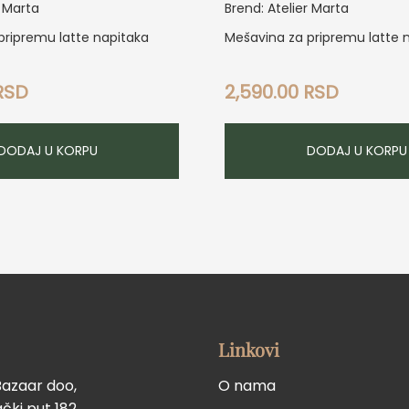
r Marta
Brend: Atelier Marta
pripremu latte napitaka
Mešavina za pripremu latte 
RSD
2,590.00
RSD
DODAJ U KORPU
DODAJ U KORPU
Linkovi
Bazaar doo,
O nama
ki put 182,