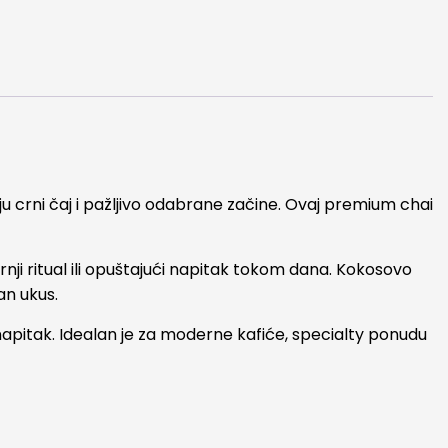
u crni čaj i pažljivo odabrane začine. Ovaj premium chai
nji ritual ili opuštajući napitak tokom dana. Kokosovo
an ukus.
napitak. Idealan je za moderne kafiće, specialty ponudu