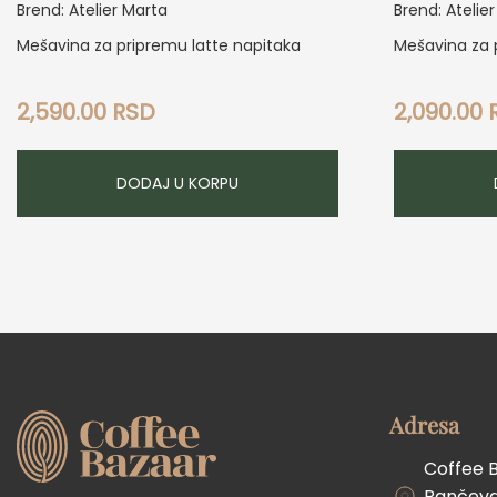
Brend: Atelier Marta
Brend: Atelie
Mešavina za pripremu latte napitaka
Mešavina za 
2,590.00
RSD
2,090.00
DODAJ U KORPU
Adresa
Coffee 
Pančevač