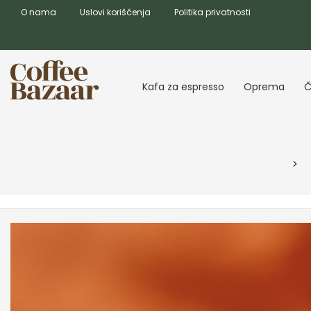
O nama
Uslovi korišćenja
Politika privatnosti
Kafa za espresso
Oprema
Č