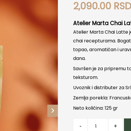
2,090.00
RS
Atelier Marta Chai La
Atelier Marta Chai Latte 
chai recepturama. Bogat
topao, aromatičan i urav
dana.
Savršen je za pripremu t
teksturom.
Uvoznik i distributer za Sr
Zemlja porekla: Francus
Neto količina: 125 gr
Chai
-
+
Latte