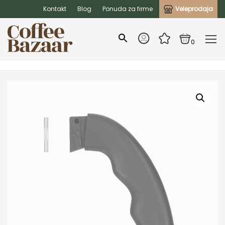
Kontakt
Blog
Ponuda za firme
Veleprodaja
0