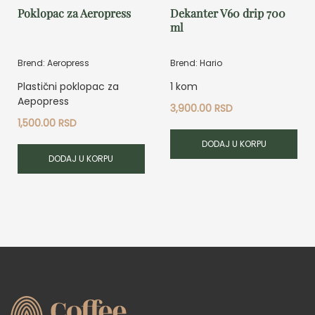
Poklopac za Aeropress
Dekanter V60 drip 700
ml
Brend: Aeropress
Brend: Hario
Plastični poklopac za
1 kom
Aepopress
3,900.00
RSD
1,500.00
RSD
DODAJ U KORPU
DODAJ U KORPU