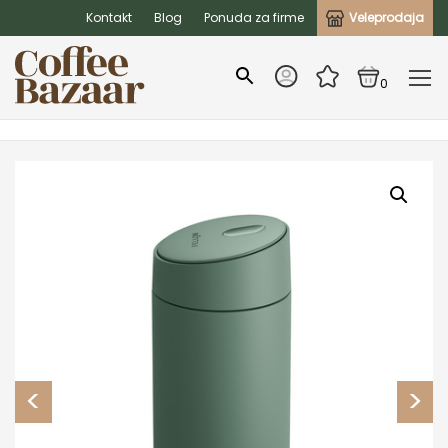
Kontakt
Blog
Ponuda za firme
Veleprodaja
0