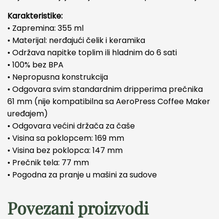
Karakteristike:
• Zapremina: 355 ml
• Materijal: nerđajući čelik i keramika
• Održava napitke toplim ili hladnim do 6 sati
• 100% bez BPA
• Nepropusna konstrukcija
• Odgovara svim standardnim dripperima prečnika
61 mm (nije kompatibilna sa AeroPress Coffee Maker
uređajem)
• Odgovara većini držača za čaše
• Visina sa poklopcem: 169 mm
• Visina bez poklopca: 147 mm
• Prečnik tela: 77 mm
• Pogodna za pranje u mašini za sudove
Povezani proizvodi