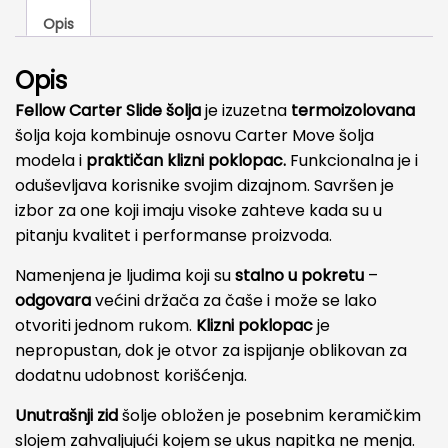
termos
Opis
šolja
zelena
Opis
količina
Fellow Carter Slide šolja
je izuzetna
termoizolovana
šolja koja kombinuje osnovu Carter Move šolja
modela i
praktičan klizni poklopac.
Funkcionalna je i
oduševljava korisnike svojim dizajnom. Savršen je
izbor za one koji imaju visoke zahteve kada su u
pitanju kvalitet i performanse proizvoda.
Namenjena je ljudima koji su
stalno u pokretu
–
odgovara
većini držača za čaše i može se lako
otvoriti jednom rukom.
Klizni poklopac
je
nepropustan, dok je otvor za ispijanje oblikovan za
dodatnu udobnost korišćenja.
Unutrašnji zid
šolje obložen je posebnim keramičkim
slojem zahvaljujući kojem se ukus napitka ne menja.