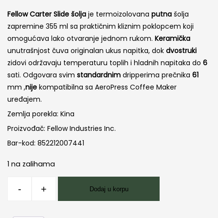
Fellow Carter Slide šolja
je termoizolovana
putna
šolja
zapremine 355 ml sa praktičnim kliznim poklopcem koji
omogućava lako otvaranje jednom rukom.
Keramička
unutrašnjost čuva originalan ukus napitka, dok
dvostruki
zidovi održavaju temperaturu toplih i hladnih napitaka do
6
sati. Odgovara svim
standardnim
dripperima prečnika
61
mm ,
nije
kompatibilna sa AeroPress Coffee Maker
uređajem.
Zemlja porekla: Kina
Proizvođač: Fellow Industries Inc.
Bar-kod: 852212007441
1 na zalihama
Fellow
-
+
Dodaj u korpu
Slide
Carter