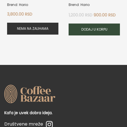
Brend: Hario
Brend: Hario
Originalna
Trenu
3,800.00
RSD
1,200.00
RSD
900.00
RSD
cena
cena
je
je:
NEMA NA ZALIHAMA
DODAJ U KORPU
bila:
900.0
1,200.00 RSD.
Kafa je uvek dobra ideja.
Društvene mreže