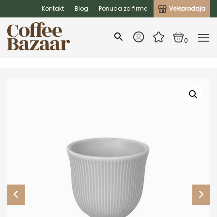
Kontakt
Blog
Ponuda za firme
Veleprodaja
0