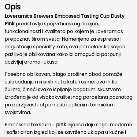
Opis
Loveramics Brewers Embossed Tasting Cup Dusty
Pink
predstavlja spoj vrhunskog dizajna,
funkcionalnosti i kvaliteta po kojem je Loveramics
prepoznat širom sveta. Namenjena za espresso i
degustaciju specialty kafe, ova porcelanska šoljica
pažljivo je oblikovana kako bi omogućila potpuniji
doživljaj aroma i ukusa.
Posebno oblikovan, blago proširen obod pomaže
oslobađanju mirisnih nota kafe i usmerava ih ka
čulima, čineći svako ispijanje bogatijim iskustvom.
Izrađena je od visokokvalitetnog porcelana poznatog
po izdržljivosti, otpornosti i odličnim termičkim
svojstvima.
Embossed tekstura i
pink
nijansa daju šoljici moderan
i sofisticiran izgled koji se savršeno uklapa u kućne i