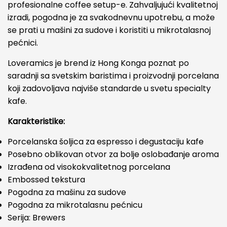
profesionalne coffee setup-e. Zahvaljujući kvalitetnoj
izradi, pogodna je za svakodnevnu upotrebu, a može
se prati u mašini za sudove i koristiti u mikrotalasnoj
pećnici.
Loveramics je brend iz Hong Konga poznat po
saradnji sa svetskim baristima i proizvodnji porcelana
koji zadovoljava najviše standarde u svetu specialty
kafe.
Karakteristike:
Porcelanska šoljica za espresso i degustaciju kafe
Posebno oblikovan otvor za bolje oslobađanje aroma
Izrađena od visokokvalitetnog porcelana
Embossed tekstura
Pogodna za mašinu za sudove
Pogodna za mikrotalasnu pećnicu
Serija: Brewers