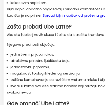
kokosovim napitkom.
Biljni napici dodatno naglašavaju prirodnu kremastost i
kao što je na primer
Sproud biljni napitak od proteina gr
Zašto probati Ube Latte?
Ako ste ljubitelj novih ukusa i želite da istražite trendove
Njegove prednosti uključuju:
jedinstven i prijatan ukus,
atraktivnu prirodnu ljubičastu boju,
jednostavnu pripremu,
mogućnost toplog ili ledenog serviranja,
odlično kombinovanje sa različitim vrstama mleka i bilj
U svetu u kome sve više tražimo napitke koji pružaju nov
svakodnevicu.
Gde pronaći Ube Latte?