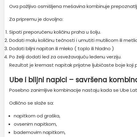
Ova pažljivo osmišljena mešavina kombinuje prepoznatlji
Za pripremu je dovoljno:
Sipati preporučenu količinu praha u šolju.
Dodati malu količinu tečnosti i umutiti mutilicom ili met
Dodati biljni napitan ili mleko ( toplo ili hladno )
Po želji dodati led za osvežavajuću ledenu verziju.
Rezultat je kremast napitak prijatne ljubičaste boje koji 
Ube i biljni napici – savršena kombin
Posebno zanimljive kombinacije nastaju kada se Ube Lat
Odlično se slaže sa:
napitkom od graška,
ovsenim napitkom,
bademovim napitkom,