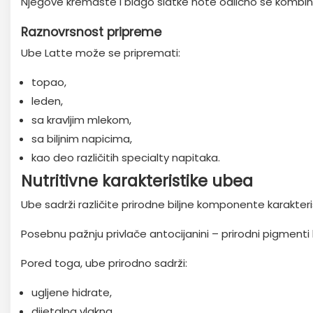
Njegove kremaste i blago slatke note odlično se kombinu
Raznovrsnost pripreme
Ube Latte može se pripremati:
topao,
leden,
sa kravljim mlekom,
sa biljnim napicima,
kao deo različitih specialty napitaka.
Nutritivne karakteristike ubea
Ube sadrži različite prirodne biljne komponente karakter
Posebnu pažnju privlače antocijanini – prirodni pigmenti 
Pored toga, ube prirodno sadrži:
ugljene hidrate,
dijetalna vlakna,