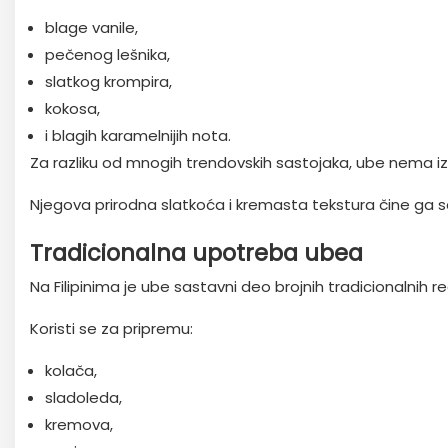
blage vanile,
pečenog lešnika,
slatkog krompira,
kokosa,
i blagih karamelnijih nota.
Za razliku od mnogih trendovskih sastojaka, ube nema izraže
Njegova prirodna slatkoća i kremasta tekstura čine ga s
Tradicionalna upotreba ubea
Na Filipinima je ube sastavni deo brojnih tradicionalnih 
Koristi se za pripremu:
kolača,
sladoleda,
kremova,