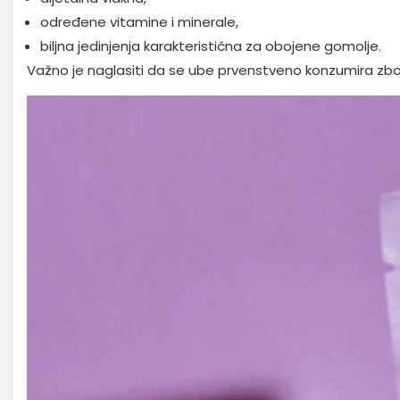
određene vitamine i minerale,
biljna jedinjenja karakteristična za obojene gomolje.
Važno je naglasiti da se ube prvenstveno konzumira zbo