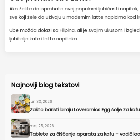
Ako želite da isprobate ovaj popularni ljubičasti napita
sve koji žele da uživaju u modernim latte napicima kod k
Ube možda dolazi sa Filipina, ali je svojim ukusom i izgl
ljubitelja kafe i latte napitaka.
Najnoviji blog tekstovi
jun 30, 2026
Zašto baristi biraju Loveramics Egg šolje za kaf
maj 25, 2026
Tablete za čišćenje aparata za kafu – vodič kr