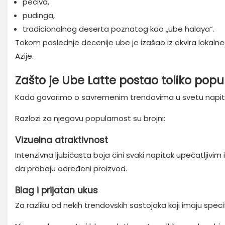
peciva,
pudinga,
tradicionalnog deserta poznatog kao „ube halaya“.
Tokom poslednje decenije ube je izašao iz okvira lokal
Azije.
Zašto je Ube Latte postao toliko pop
Kada govorimo o savremenim trendovima u svetu napit
Razlozi za njegovu popularnost su brojni:
Vizuelna atraktivnost
Intenzivna ljubičasta boja čini svaki napitak upečatljivi
da probaju određeni proizvod.
Blag i prijatan ukus
Za razliku od nekih trendovskih sastojaka koji imaju spe