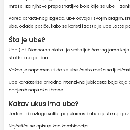
mreže. Iza njihove prepoznatljive boje krije se ube – zani
Pored atraktivnog izgleda, ube osvaja i svojim blagim, k
ube, odakle potiče, kako se koristi i zašto je Ube Latte 
Šta je ube?
Ube (lat. Dioscorea alata) je vrsta ljubičastog jama koja
stotinama godina.
Važno je napomenuti da se ube često meša sa ljubičastim s
Ube karakteriše prirodno intenzivna ljubičasta boja koja
obojenih napitaka i hrane.
Kakav ukus ima ube?
Jedan od razloga velike popularnosti ubea jeste njegov 
Najčešće se opisuje kao kombinacija: