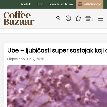
Kontakt
Blog
Ponuda za firme
Veleprodaja
0
Ube – ljubičasti super sastojak koji
Objavljeno: jun 2, 2026