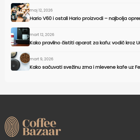
maj 12, 2026
Hario V60 i ostali Hario proizvodi – najbolja opre
mart 12, 2026
Kako pravilno čistiti aparat za kafu: vodič kroz U
mart 9, 2026
Kako sačuvati svežinu zrna i mlevene kafe uz