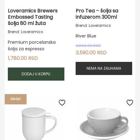
Loveramics Brewers
Pro Tea – šolja sa
Embossed Tasting
infuzerom 300ml
šolja 80 ml žuta
Brend: Loveramics
Brend: Loveramics
River Blue
Premium porcelanska
Originalna
4,940.00
RSD
šolja za espresso
cena
Trenutna
3,590.00
RSD
1,780.00
RSD
je
cena
bila:
je:
NEMA NA ZALIHAMA
4,940.00 RSD.
3,590.00 RSD.
DODAJ U KORPU
Akcija!