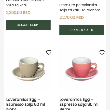
Premium porcelanska
šolja za kafu
šolja za kafu sa tacnom
2,360.00
RSD
2,270.00
RSD
DODAJ U KORPU
DODAJ U KORPU
Loveramics Egg –
Loveramics Egg –
Espresso šolja 80 ml
Espresso šolja 80 ml
Ivory
Berry