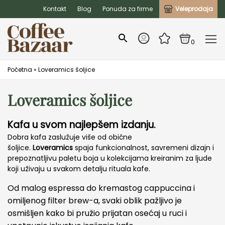
Kontakt
Blog
Ponuda za firme
Veleprodaja
0
Početna
»
Loveramics šoljice
Loveramics šoljice
Kafa u svom najlepšem izdanju.
Dobra kafa zaslužuje više od obične
šoljice.
Loveramics
spaja funkcionalnost, savremeni dizajn i
prepoznatljivu paletu boja u kolekcijama kreiranim za ljude
koji uživaju u svakom detalju rituala kafe.
Od malog espressa do kremastog cappuccina i
omiljenog filter brew-a, svaki oblik pažljivo je
osmišljen kako bi pružio prijatan osećaj u ruci i