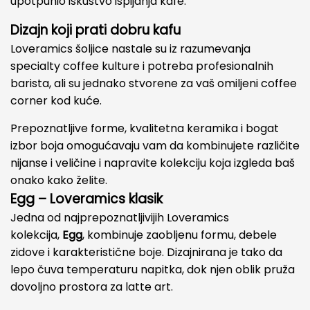
upotpunio iskustvo ispijanja kafe.
Dizajn koji prati dobru kafu
Loveramics šoljice nastale su iz razumevanja
specialty coffee kulture i potreba profesionalnih
barista, ali su jednako stvorene za vaš omiljeni coffee
corner kod kuće.
Prepoznatljive forme, kvalitetna keramika i bogat
izbor boja omogućavaju vam da kombinujete različite
nijanse i veličine i napravite kolekciju koja izgleda baš
onako kako želite.
Egg – Loveramics klasik
Jedna od najprepoznatljivijih Loveramics
kolekcija,
Egg
, kombinuje zaobljenu formu, debele
zidove i karakteristične boje. Dizajnirana je tako da
lepo čuva temperaturu napitka, dok njen oblik pruža
dovoljno prostora za latte art.