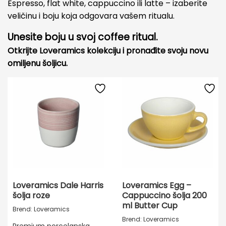
Espresso, flat white, cappuccino ili latte – izaberite
veličinu i boju koja odgovara vašem ritualu.
Unesite boju u svoj coffee ritual.
Otkrijte Loveramics kolekciju i pronađite svoju novu
omiljenu šoljicu.
Loveramics Dale Harris
Loveramics Egg –
šolja roze
Cappuccino šolja 200
ml Butter Cup
Brend: Loveramics
Brend: Loveramics
Premium porcelanska