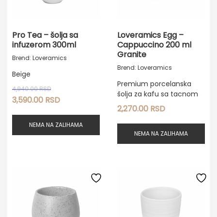
Pro Tea – šolja sa
Loveramics Egg –
infuzerom 300ml
Cappuccino 200 ml
Granite
Brend: Loveramics
Brend: Loveramics
Beige
Premium porcelanska
Originalna
4,940.00
RSD
šolja za kafu sa tacnom
cena
Trenutna
3,590.00
RSD
je
cena
2,270.00
RSD
bila:
je:
NEMA NA ZALIHAMA
4,940.00 RSD.
3,590.00 RSD.
NEMA NA ZALIHAMA