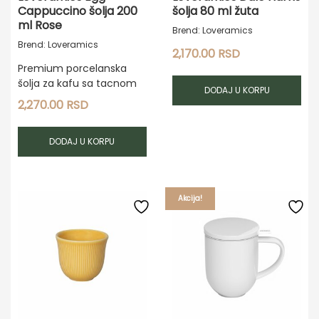
Cappuccino šolja 200
šolja 80 ml žuta
ml Rose
Brend: Loveramics
Brend: Loveramics
2,170.00
RSD
Premium porcelanska
šolja za kafu sa tacnom
DODAJ U KORPU
2,270.00
RSD
DODAJ U KORPU
Akcija!