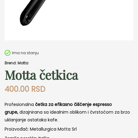
Ima na stanju
Brend: Motta
Motta četkica
400.00
RSD
Profesionalna
četka za efikasno čišćenje espresso
grupe,
dizajnirana sa idealnim oblikom i čvrstoćom za brzo
uklanjanje ostataka kafe.
Proizvođač: Metallurgica Motta Srl