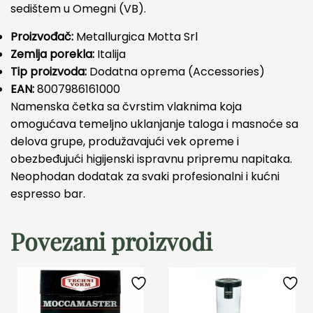
sedištem u Omegni (VB).
Proizvođač:
Metallurgica Motta Srl
Zemlja porekla:
Italija
Tip proizvoda:
Dodatna oprema (Accessories)
EAN:
8007986161000
Namenska četka sa čvrstim vlaknima koja
omogućava temeljno uklanjanje taloga i masnoće sa
delova grupe, produžavajući vek opreme i
obezbeđujući higijenski ispravnu pripremu napitaka.
Neophodan dodatak za svaki profesionalni i kućni
espresso bar.
Povezani proizvodi